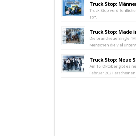
Truck Stop: Männer
Truck Stop veröffentlich
so".
Truck Stop: Made i
Die brandneue Single "M
Menschen die viel unter
Truck Stop: Neue S
Am 16. Oktober gibt es n
Februar 2021 erscheinen 