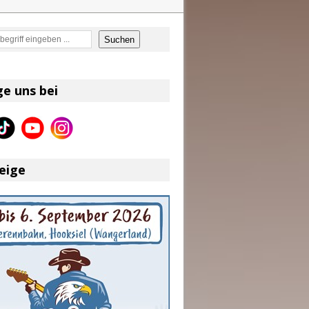
en
Suchen
on und Shaboozey im Fokus
Better Days Ahead“ an
ge uns bei
eser
eige