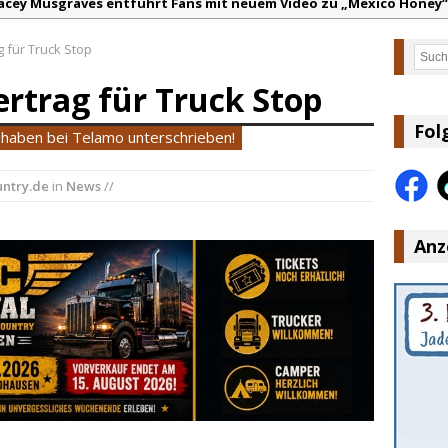
acey Musgraves entführt Fans mit neuem Video zu „Mexico Honey“
arter Faith mit brandneuem Musikvideo zu „Pearl Handled Pistol“
 für Truck Stop
Such
on Volt – „Sound Signal Serenades“ erscheint am 28. August
rtrag für Truck Stop
ountry Music Hot News – 2. August 2026: Dolly Parton, Bill Anders
s Johnson & The Hollywood Hillbillies kündigen neues Album mit „
Fol
haben bei Telamo unterschrieben!
anke für Euer Vertrauen: Country.de erreicht täglich rund 10.000 L
ntry.de
in
News
//
Anz