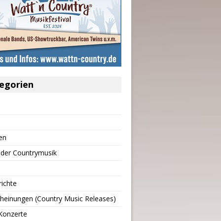
egorien
en
 der Countrymusik
richte
heinungen (Country Music Releases)
Konzerte