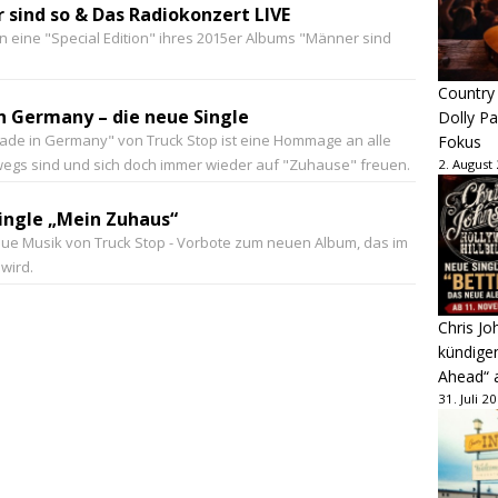
 sind so & Das Radiokonzert LIVE
en eine "Special Edition" ihres 2015er Albums "Männer sind
Country
n Germany – die neue Single
Dolly P
ade in Germany" von Truck Stop ist eine Hommage an alle
Fokus
wegs sind und sich doch immer wieder auf "Zuhause" freuen.
2. August
ingle „Mein Zuhaus“
eue Musik von Truck Stop - Vorbote zum neuen Album, das im
wird.
Chris Jo
kündige
Ahead“ 
31. Juli 2