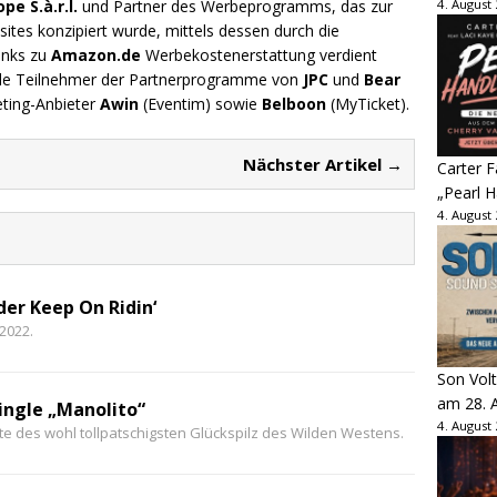
e S.à.r.l.
und Partner des Werbeprogramms, das zur
4. August
ites konzipiert wurde, mittels dessen durch die
inks zu
Amazon.de
Werbekostenerstattung verdient
.de Teilnehmer der Partnerprogramme von
JPC
und
Bear
eting-Anbieter
Awin
(Eventim) sowie
Belboon
(MyTicket).
Nächster Artikel →
Carter 
„Pearl H
4. August
der Keep On Ridin‘
2022.
Son Volt
am 28. 
ingle „Manolito“
4. August
hte des wohl tollpatschigsten Glückspilz des Wilden Westens.