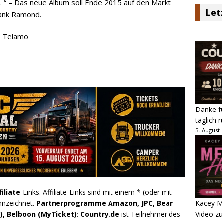
 “ – Das neue Album soll Ende 2015 auf den Markt
Let
rank Ramond.
 / Telamo
Danke fü
täglich 
5. August
filiate
-Links. Affiliate-Links sind mit einem * (oder mit
nnzeichnet.
Partnerprogramme Amazon, JPC, Bear
Kacey M
), Belboon (MyTicket)
:
Country.de
ist Teilnehmer des
Video z