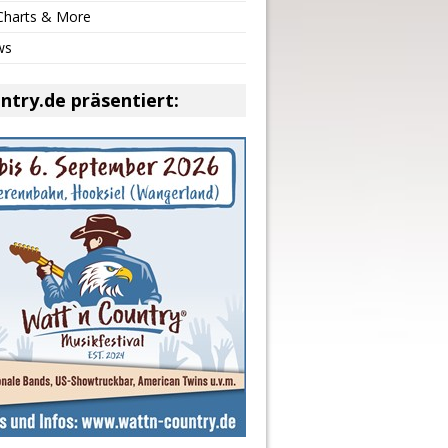
 Charts & More
ws
ntry.de präsentiert: