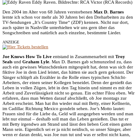
Eddy Raven. Bildrechte: RCA Victor (RCA Records)
Den 2004 im Alter von 68 Jahren verstorbenen
Max D. Barnes
lernte ich schon vor mehr als 30 Jahren bei den Dreharbeiten zu den
TV-Sendungen „It’s Country Time“ (ZDF) kennen. Nicht nur dort,
auch später in Nashville unterhielten wir uns gern über das
Songschreiben und natürlich auch einzelne, bestimmte Lieder.
ANZEIGE
Joe Knows How To Live
entstand in Zusammenarbeit mit
Troy
Seals
und
Graham Lyle
. Max D. Barnes gab schmunzelnd zu, dass
auch ein gewisses Wunschdenken mitgespielt hat, denn was sich der
fiktive Joe in dem Lied leistet, das hätten sie auch gern gekonnt. Der
Sänger schlüpft als Erzähler in die Rolle eines typischen Schicht-
Arbeiters, der einen seiner Kollegen beneidet. Denn der genießt das
Leben in vollen Zügen, lebt in den Tag hinein und nimmt es mit der
Arbeit und Zuverlässigkeit nicht so genau. Ein echter Filou eben. Wir
erfahren, dass man Wetten darauf abschließt, ob Joe montags zur
Arbeit erscheint. Man hat ihn wieder mal mit Betty, einer Kellnerin,
im Cadillac Richtung Mexico gondeln sehen. Joe’s Motto lautet:
Frauen sind für die Liebe da, Geld will ausgegeben werden und man
lebt nur einmal – deshalb soll man das Leben genießen. Das tut er
mit Betty irgendwo am Strand und lässt den lieben Gott einen guten
Mann sein. Eigentlich sei er ja nicht neidisch, so unser Sänger, aber
wenn er daran denkt, was Joe nun tut und was er selbst nicht kann,