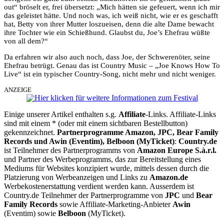
out“ bröselt er, frei übersetzt: „Mich hätten sie gefeuert, wenn ich mir
das geleistet hätte. Und noch was, ich weiß nicht, wie er es geschafft
hat, Betty von ihrer Mutter loszueisen, denn die alte Dame bewacht
ihre Tochter wie ein Schießhund. Glaubst du, Joe’s Ehefrau wüßte
von all dem?“
Da erfahren wir also auch noch, dass Joe, der Schwerenöter, seine
Ehefrau betrügt. Genau das ist Country Music – „Joe Knows How To
Live“ ist ein typischer Country-Song, nicht mehr und nicht weniger.
ANZEIGE
Einige unserer Artikel enthalten s.g.
Affiliate
-Links. Affiliate-Links
sind mit einem * (oder mit einem sichtbaren Bestellbutton)
gekennzeichnet.
Partnerprogramme Amazon, JPC, Bear Family
Records und Awin (Eventim), Belboon (MyTicket)
:
Country.de
ist Teilnehmer des Partnerprogramms von
Amazon Europe S.à.r.l.
und Partner des Werbeprogramms, das zur Bereitstellung eines
Mediums für Websites konzipiert wurde, mittels dessen durch die
Platzierung von Werbeanzeigen und Links zu
Amazon.de
Werbekostenerstattung verdient werden kann. Ausserdem ist
Country.de Teilnehmer der Partnerprogramme von
JPC
und
Bear
Family Records
sowie Affiliate-Marketing-Anbieter
Awin
(Eventim) sowie
Belboon
(MyTicket).