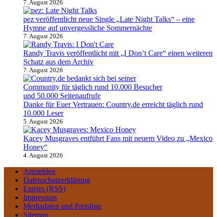
7. August 2026
pez veröffentlicht neue Single „Late Night Talks“ – eine
Hymne auf unvergessliche Sommernächte
7. August 2026
Randy Travis veröffentlicht mit „I Don’t Care“ einen weiteren
Schatz aus dem Archiv
7. August 2026
Danke für Euer Vertrauen: Country.de erreicht täglich rund
10.000 Leser
5. August 2026
Kacey Musgraves entführt Fans mit neuem Video zu „Mexico
Honey“
4. August 2026
Anmelden
Datenschutzerklärung
Entries (RSS)
Impressum
Mediadaten und Preisliste
Sitemap