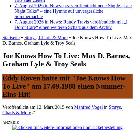
Hits aller Zeiten
7. August 2026 in News:
pez veröffentlicht neue Single „Late
Night Talks“ – eine Hymne auf unvergessliche
Sommernächte
7. August 2026 in News:
Randy Travis veröffentlicht mit „I
Don’t Care“ einen weiteren Schatz aus dem Archiv
Startseite
»
Storys, Charts & More
»
Joe Knows How To Live: Max
D. Barnes, Graham Lyle & Troy Seals
Joe Knows How To Live: Max D. Barnes,
Graham Lyle & Troy Seals
Eddy Raven hatte mit "Joe Knows How
To Live" am 17.09.1988 einen Nummer-
Eins-Hit!
Veröffentlicht am
12. März 2015
von
Manfred Vogel
in
Storys,
Charts & More
//
ANZEIGE