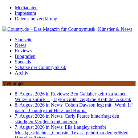
Mediadaten
Impressum
Datenschutzerklärung
Startseite
News
Reviews
Biografien
Specials
Schätze der Countrymusik
Archiv
Meldungen
8. August 2026 in Reviews:
Ben Gallaher kehrt zu seinen
Wurzeln zurück – „Taylor Gold“ zeigt die Kraft der Akustik
8. August 2026 in News:
Colton Dawson legt mit „Worth It“
nach – Country mit Herz und Humor
7. August 2026 in News:
Carly Pearce hinterfragt den
ständigen Vergleich mit anderen
7. August 2026 in News:
Ella Langley schreibt
Musikgeschichte: „Choosin‘ Texas“ gehört zu den größten