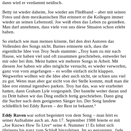
dann wird er verdammt neidisch.
Betty ist wieder daheim, Joe wieder am Fließband – aber mit seinen
Fotos und dem mexikanischen Hut erinnert er die Kollegen immer
wieder an seinen Lebensstil. Joe weiß eben das Leben zu genießen.
Man darf annehmen, dass viele von uns diese Situaion schon erlebt
haben.
So einfach wie man meinen könnte, fiel den drei Autoren das
Vollenden des Songs nicht. Barnes erinnerte sich, dass die
eigentliche Idee von Troy Seals stammte: „Troy kam zu mir nach
Hause, wir haben viel und oft zusammen geschrieben, entweder bei
mir oder bei ihm. Meist hatten wir mehrere Songs in Arbeit. Mit
diesem Joe haben wir alles mögliche versucht, es wieder verworfen,
ganz von vorn angefangen – es wollte einfach nicht klappen.
Wegwerfen wollten wir die Idee aber auch nicht, sie schien uns viel
zu gut. Wenn man aber gar nicht von der Stelle kommt, muß man die
Idee erst einmal irgendwo parken. Troy hat das, was wir erarbeitet
hatten, dann Graham Lyle vorgespielt. Der bastelte weiter daran und
zu Dritt haben wir das Ding endlich fertig geschrieben. Dann ging
die Suchre nach dem geeigneten Sänger los. Der Song landete
schließlich bei Eddy Raven – der Rest ist bekannt.“
Eddy Raven
war sofort begeistert von dem Song – man hört es
seiner Aufnahme auch an. Am 17. September 1988 feierte er mit
„Joe Knows How To Live“ seine 4. Nummer 1! Es lohnt sich
übrigens bis ganz zum Schluß hinzuhören. Im so genannten „fade