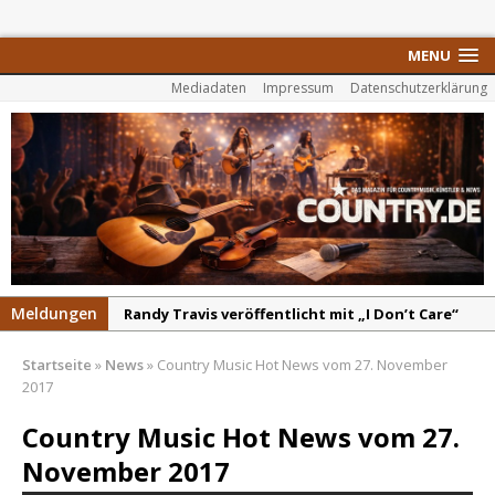
MENU
Mediadaten
Impressum
Datenschutzerklärung
Meldungen
Randy Travis veröffentlicht mit „I Don’t Care“
einen weiteren Schatz aus dem Archiv
Startseite
»
News
»
Country Music Hot News vom 27. November
Danke für Euer Vertrauen: Country.de erreicht
2017
täglich rund 10.000 Leser
Country Music Hot News vom 27.
Kacey Musgraves entführt Fans mit neuem
November 2017
Video zu „Mexico Honey“