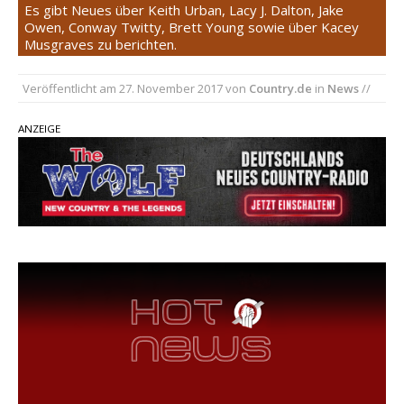
Carter Faith mit brandneuem Musikvideo zu
Es gibt Neues über Keith Urban, Lacy J. Dalton, Jake
Owen, Conway Twitty, Brett Young sowie über Kacey
„Pearl Handled Pistol“
Musgraves zu berichten.
Son Volt – „Sound Signal Serenades“ erscheint
am 28. August
Veröffentlicht am
27. November 2017
von
Country.de
in
News
//
pez veröffentlicht neue Single „Late Night
Talks“ – eine Hymne auf unvergessliche
ANZEIGE
Sommernächte