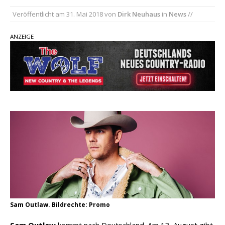
Ella Langley schreibt Musikgeschichte:
Veröffentlicht am
31. Mai 2018
von
Dirk Neuhaus
in
News
//
„Choosin‘ Texas“ gehört zu den größten Hits
aller Zeiten
ANZEIGE
pez veröffentlicht neue Single „Late Night
Talks“ – eine Hymne auf unvergessliche
Sommernächte
Country Music Hot News – 9. August 2026:
Morgan Wallen, Dolly Parton und Riley Green im
Fokus
Sam Outlaw. Bildrechte: Promo