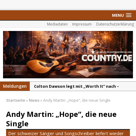
MENU
Mediadaten
Impressum
Datenschutzerklärung
Meldungen
Colton Dawson legt mit „Worth It“ nach –
Country mit Herz und Humor
Startseite
»
News
»
Andy Martin: „Hope“, die neue Single
Carly Pearce hinterfragt den ständigen
Vergleich mit anderen
Andy Martin: „Hope“, die neue
Ella Langley schreibt Musikgeschichte:
Single
„Choosin‘ Texas“ gehört zu den größten Hits
Der schweizer Sänger und Songschreiber liefert wieder
aller Zeiten