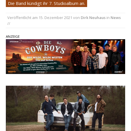
Die Band kündigt ihr 7. Studioalbum an.
einen weiteren Schatz aus dem Archiv
Danke für Euer Vertrauen: Country.de erreicht
Veröffentlicht am
15. Dezember 2021
von
Dirk Neuhaus
in
News
//
täglich rund 10.000 Leser
Kacey Musgraves entführt Fans mit neuem
ANZEIGE
Video zu „Mexico Honey“
Carly Pearce hinterfragt den ständigen
Vergleich mit anderen