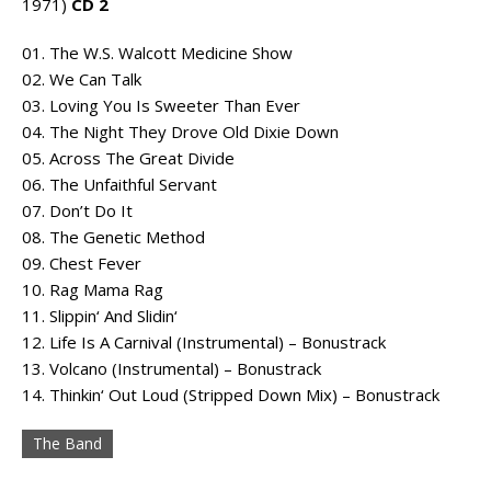
1971)
CD 2
01. The W.S. Walcott Medicine Show
02. We Can Talk
03. Loving You Is Sweeter Than Ever
04. The Night They Drove Old Dixie Down
05. Across The Great Divide
06. The Unfaithful Servant
07. Don’t Do It
08. The Genetic Method
09. Chest Fever
10. Rag Mama Rag
11. Slippin‘ And Slidin‘
12. Life Is A Carnival (Instrumental) – Bonustrack
13. Volcano (Instrumental) – Bonustrack
14. Thinkin‘ Out Loud (Stripped Down Mix) – Bonustrack
The Band