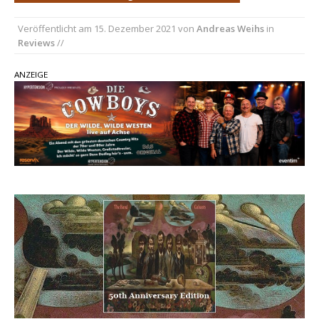
Ella Langley schreibt Musikgeschichte:
„Choosin‘ Texas“ gehört zu den größten Hits
Veröffentlicht am
15. Dezember 2021
von
Andreas Weihs
in
aller Zeiten
Reviews
//
pez veröffentlicht neue Single „Late Night
ANZEIGE
Talks“ – eine Hymne auf unvergessliche
Sommernächte
Country Music Hot News – 9. August 2026:
Morgan Wallen, Dolly Parton und Riley Green im
Fokus