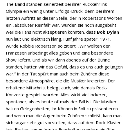
The Band standen seinerzeit bei ihrer Rückkehr ins
Olympia ein wenig unter Erfolgs-Druck, denn bei ihrem
letzten Auftritt an dieser Stelle, der in Robertsons Worten
ein „absoluter Reinfall“ war, wurden sie noch ausgebuht,
weil die Fans nicht akzeptieren konnten, dass
Bob Dylan
nun laut und elektrisch klang. Fünf Jahre später, 1971,
wurde Robbie Robertson so zitiert: „Wir wollten den
Franzosen unbedingt alles geben und eine besondere
Show liefern. Und als wir dann abends auf der Bühne
standen, hatten wir das Gefühl, dass es uns auch gelungen
war.“ In der Tat spürt man auch beim Zuhören diese
besondere Atmosphäre, die die Musiker kreierten. Der
erhaltene Mitschnitt belegt auch, wie damals Rock-
Konzerte gespielt wurden. Alles wirkt viel lockerer,
spontaner, als es heute oftmals der Fall ist. Die Musiker
hatten Gelegenheiten, ihr Können in Soli zu präsentieren
und wenn man die Augen beim Zuhören schließt, kann man
sich sogar sehr gut vorstellen, dass auf dem Rock-Klavier
kein Becher angewärmter Fencheltee sondern ein Glas