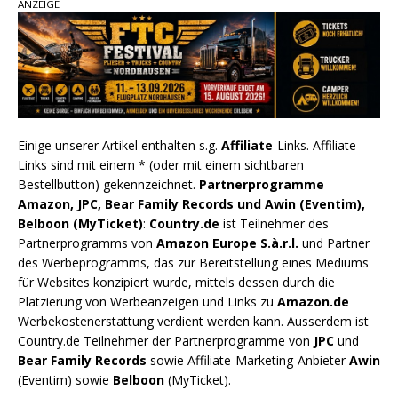
ANZEIGE
Einige unserer Artikel enthalten s.g.
Affiliate
-Links. Affiliate-
Links sind mit einem * (oder mit einem sichtbaren
Bestellbutton) gekennzeichnet.
Partnerprogramme
Amazon, JPC, Bear Family Records und Awin (Eventim),
Belboon (MyTicket)
:
Country.de
ist Teilnehmer des
Partnerprogramms von
Amazon Europe S.à.r.l.
und Partner
des Werbeprogramms, das zur Bereitstellung eines Mediums
für Websites konzipiert wurde, mittels dessen durch die
Platzierung von Werbeanzeigen und Links zu
Amazon.de
Werbekostenerstattung verdient werden kann. Ausserdem ist
Country.de Teilnehmer der Partnerprogramme von
JPC
und
Bear Family Records
sowie Affiliate-Marketing-Anbieter
Awin
(Eventim) sowie
Belboon
(MyTicket).