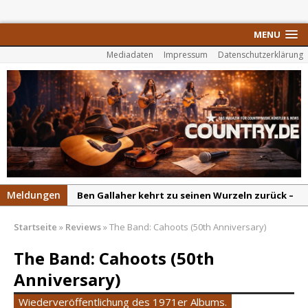
MENU
Mediadaten
Impressum
Datenschutzerklärung
Meldungen
Ben Gallaher kehrt zu seinen Wurzeln zurück –
„Taylor Gold“ zeigt die Kraft der Akustik
Startseite
»
Reviews
»
The Band: Cahoots (50th Anniversary)
Colton Dawson legt mit „Worth It“ nach –
Country mit Herz und Humor
The Band: Cahoots (50th
Carly Pearce hinterfragt den ständigen
Anniversary)
Vergleich mit anderen
Wiederveröffentlichung des 1971er Albums.