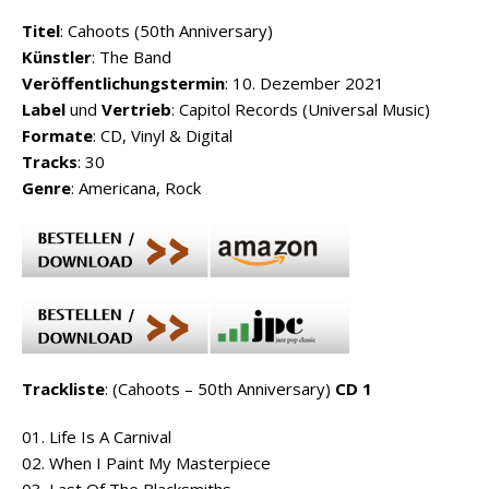
Titel
: Cahoots (50th Anniversary)
Künstler
: The Band
Veröffentlichungstermin
: 10. Dezember 2021
Label
und
Vertrieb
: Capitol Records (Universal Music)
Formate
: CD, Vinyl & Digital
Tracks
: 30
Genre
: Americana, Rock
Trackliste
: (Cahoots – 50th Anniversary)
CD 1
01. Life Is A Carnival
02. When I Paint My Masterpiece
03. Last Of The Blacksmiths