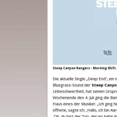
Steep Canyon Rangers - Morning Shift.
Die aktuelle Single „Deep End“, ei
Bluegrass-Sound der
Steep Canyo
Unbeschwertheit, hat seinen Urspr
Wochenende des 4. Juli ging die Ba
Haus eines der Musiker. „Ich ging hi
öffnete, sagte ich: ‚Hallo, ich bin Aa
‚Oh, du bist der Typ, der ins kalte