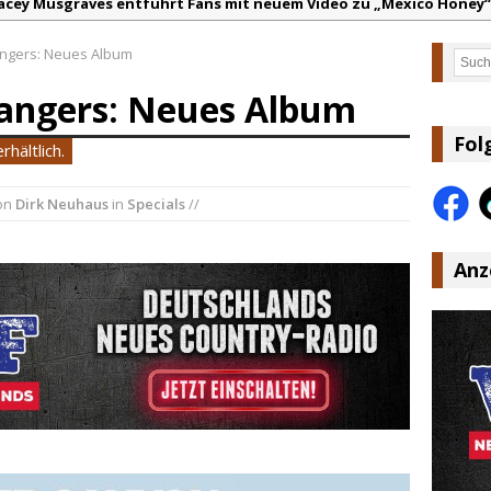
arter Faith mit brandneuem Musikvideo zu „Pearl Handled Pistol“
on Volt – „Sound Signal Serenades“ erscheint am 28. August
ngers: Neues Album
Such
ountry Music Hot News – 2. August 2026: Dolly Parton, Bill Anders
angers: Neues Album
s Johnson & The Hollywood Hillbillies kündigen neues Album mit „
anke für Euer Vertrauen: Country.de erreicht täglich rund 10.000 L
Fol
rhältlich.
acey Musgraves entführt Fans mit neuem Video zu „Mexico Honey“
on
Dirk Neuhaus
in
Specials
//
Anz