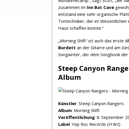
Aufnahmecamp“, sagt Scott, „wir h
zusammen im
Inn Bat Cave
gewohn
entstand eine sehr organische Platt
Tontechniker, der im Wesentlichen e
Haus schaffen konnte.“
„Morning Shift“ ist auch das erste
Burdett
an der Gitarre und am Gesa
Songwriter, der dem Songbook der R
Steep Canyon Ranger
Album
Künstler
: Steep Canyon Rangers
Album
: Morning Shift
Veröffentlichung
: 8. September 2
Label
: Yep Roc Records (H’Art)