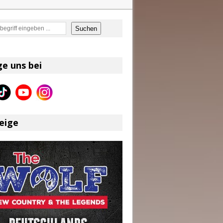
en
Suchen
on und Shaboozey im Fokus
Better Days Ahead“ an
eser
ge uns bei
eige