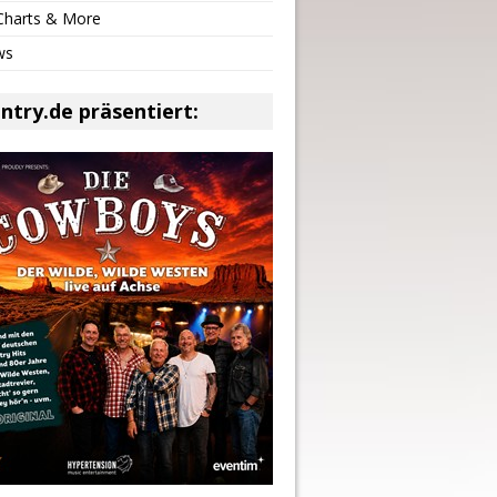
 Charts & More
ws
ntry.de präsentiert: