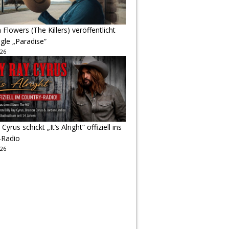
Flowers (The Killers) veröffentlicht
gle „Paradise“
026
 Cyrus schickt „It’s Alright“ offiziell ins
-Radio
026