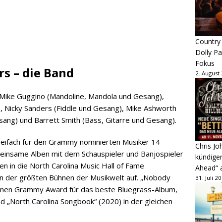
Country
Dolly P
Fokus
s – die Band
2. August
Mike Guggino (Mandoline, Mandola und Gesang),
, Nicky Sanders (Fiddle und Gesang), Mike Ashworth
sang) und Barrett Smith (Bass, Gitarre und Gesang).
dreifach für den Grammy nominierten Musiker 14
Chris Jo
emeinsame Alben mit dem Schauspieler und Banjospieler
kündige
in die North Carolina Music Hall of Fame
Ahead“ 
n der größten Bühnen der Musikwelt auf. „Nobody
31. Juli 2
inen Grammy Award für das beste Bluegrass-Album,
d „North Carolina Songbook“ (2020) in der gleichen