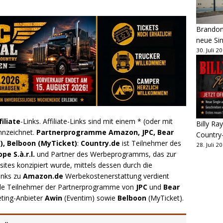
Brandon 
neue Sin
30. Juli 2
filiate
-Links. Affiliate-Links sind mit einem * (oder mit
Billy Ray
nnzeichnet.
Partnerprogramme Amazon, JPC, Bear
Country
), Belboon (MyTicket)
:
Country.de
ist Teilnehmer des
28. Juli 2
e S.à.r.l.
und Partner des Werbeprogramms, das zur
ites konzipiert wurde, mittels dessen durch die
inks zu
Amazon.de
Werbekostenerstattung verdient
.de Teilnehmer der Partnerprogramme von
JPC
und
Bear
eting-Anbieter
Awin
(Eventim) sowie
Belboon
(MyTicket).