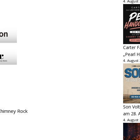
4. August
Carter 
„Pearl H
4. August
Son Volt
Chimney Rock
am 28. 
4. August