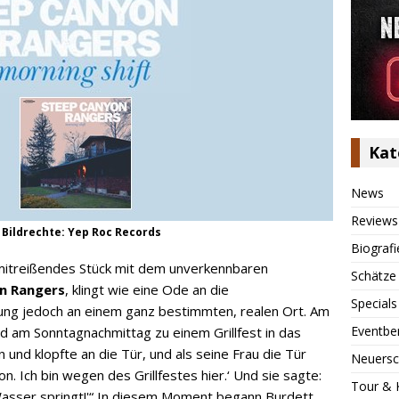
Kat
News
Reviews
 Bildrechte: Yep Roc Records
Biografi
n mitreißendes Stück mit dem unverkennbaren
Schätze
n Rangers
, klingt wie eine Ode an die
Specials
ung jedoch an einem ganz bestimmten, realen Ort. Am
Eventbe
nd am Sonntagnachmittag zu einem Grillfest in das
n und klopfte an die Tür, und als seine Frau die Tür
Neuersc
ron. Ich bin wegen des Grillfestes hier.‘ Und sie sagte:
Tour & 
 Wasser springt!'“ In diesem Moment begann Burdett,