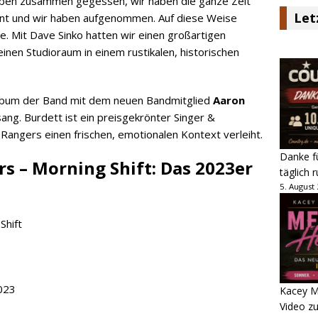
aben zusammen gegessen, wir haben die ganze Zeit
Let
t und wir haben aufgenommen. Auf diese Weise
e. Mit Dave Sinko hatten wir einen großartigen
inen Studioraum in einem rustikalen, historischen
 Album der Band mit dem neuen Bandmitglied
Aaron
ng. Burdett ist ein preisgekrönter Singer &
angers einen frischen, emotionalen Kontext verleiht.
Danke fü
s – Morning Shift: Das 2023er
täglich 
5. August
023
Kacey M
Video z