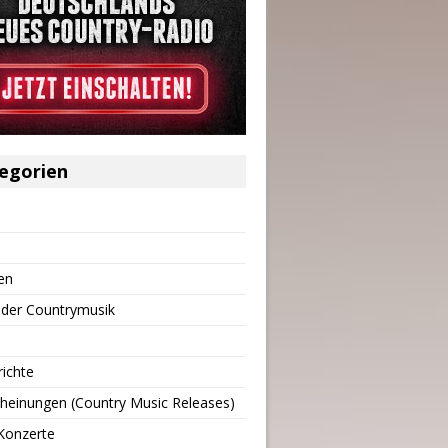
egorien
en
 der Countrymusik
richte
heinungen (Country Music Releases)
Konzerte