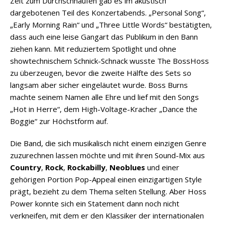
Zeit zum Durchschnaufen gab es im akustisch
dargebotenen Teil des Konzertabends. „Personal Song“,
„Early Morning Rain“ und „Three Little Words“ bestätigten,
dass auch eine leise Gangart das Publikum in den Bann
ziehen kann. Mit reduziertem Spotlight und ohne
showtechnischem Schnick-Schnack wusste The BossHoss
zu überzeugen, bevor die zweite Hälfte des Sets so
langsam aber sicher eingeläutet wurde. Boss Burns
machte seinem Namen alle Ehre und lief mit den Songs
„Hot in Herre“, dem High-Voltage-Kracher „Dance the
Boggie“ zur Höchstform auf.
Die Band, die sich musikalisch nicht einem einzigen Genre
zuzurechnen lassen möchte und mit ihren Sound-Mix aus
Country
,
Rock
,
Rockabilly
,
Neoblues
und einer
gehörigen Portion Pop-Appeal einen einzigartigen Style
prägt, bezieht zu dem Thema selten Stellung. Aber Hoss
Power konnte sich ein Statement dann noch nicht
verkneifen, mit dem er den Klassiker der internationalen