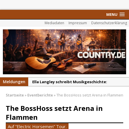
MENU
Mediadaten
Impressum
Datenschutzerklärung
Meldungen
Ella Langley schreibt Musikgeschichte:
„Choosin‘ Texas“ gehört zu den größten Hits
Startseite
»
Eventberichte
»
The BossHoss setzt Arena in Flammen
aller Zeiten
pez veröffentlicht neue Single „Late Night
The BossHoss setzt Arena in
Talks“ – eine Hymne auf unvergessliche
Flammen
Sommernächte
Auf “Electric Horsemen” Tour.
Randy Travis veröffentlicht mit „I Don’t Care“