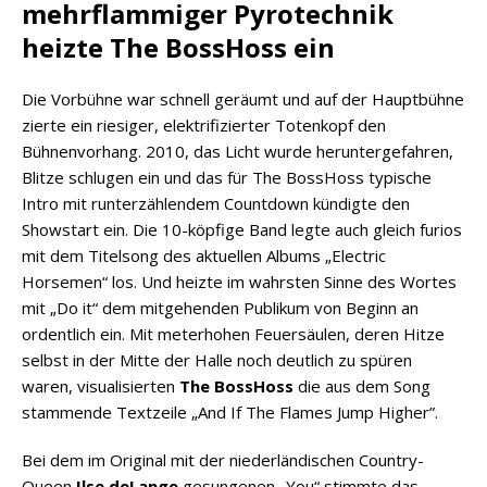
mehrflammiger Pyrotechnik
heizte The BossHoss ein
Die Vorbühne war schnell geräumt und auf der Hauptbühne
zierte ein riesiger, elektrifizierter Totenkopf den
Bühnenvorhang. 2010, das Licht wurde heruntergefahren,
Blitze schlugen ein und das für The BossHoss typische
Intro mit runterzählendem Countdown kündigte den
Showstart ein. Die 10-köpfige Band legte auch gleich furios
mit dem Titelsong des aktuellen Albums „Electric
Horsemen“ los. Und heizte im wahrsten Sinne des Wortes
mit „Do it“ dem mitgehenden Publikum von Beginn an
ordentlich ein. Mit meterhohen Feuersäulen, deren Hitze
selbst in der Mitte der Halle noch deutlich zu spüren
waren, visualisierten
The BossHoss
die aus dem Song
stammende Textzeile „And If The Flames Jump Higher”.
Bei dem im Original mit der niederländischen Country-
Queen
Ilse deLange
gesungenen „You“ stimmte das