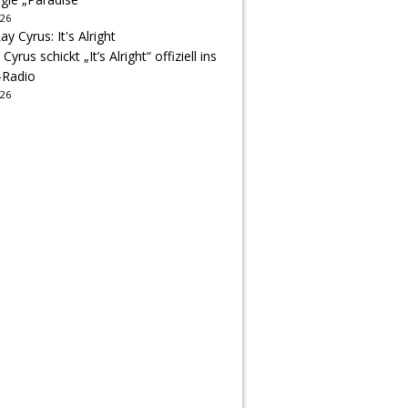
026
 Cyrus schickt „It’s Alright“ offiziell ins
-Radio
026