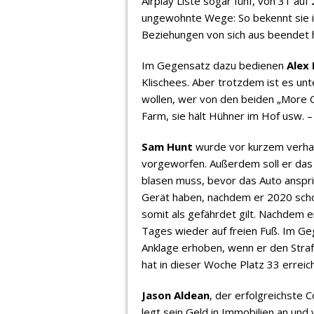
Airplay Liste sogar fünf, von 31 auf 
ungewohnte Wege: So bekennt sie i
Beziehungen von sich aus beendet 
Im Gegensatz dazu bedienen
Alex 
Klischees. Aber trotzdem ist es un
wollen, wer von den beiden „More Co
Farm, sie hält Hühner im Hof usw. – 
Sam Hunt
wurde vor kurzem verhaf
vorgeworfen. Außerdem soll er das 
blasen muss, bevor das Auto anspri
Gerät haben, nachdem er 2020 scho
somit als gefährdet gilt. Nachdem e
Tages wieder auf freien Fuß. Im Ge
Anklage erhoben, wenn er den Strafz
hat in dieser Woche Platz 33 erreich
Jason Aldean
, der erfolgreichste 
legt sein Geld in Immobilien an und 