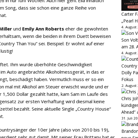
26 in nur fünf Wochen. Auch hier geht Ella inhaltlich
m Song, dass sie schon eine ganze Reihe von
Carter 
hat.
„Pearl H
4. August
Miller
und
Emily Ann Roberts
eher die gewohnten
terhaltsam, wenn die beiden in ihrem Duett beweisen
Son Volt
untry Than You“ sei. Beispiel: Er wohnt auf einer
am 28. 
lustig!
4. August
tet. Ihm wurde überhöhte Geschwindigkeit
Country
im Auto angebrachte Alkoholmessgerät, in das er
Dolly P
ngt, beschädigt haben. Vermutlich muss er so ein
Fokus
2. August
n mal mit Alkohol am Steuer erwischt wurde und er
r 1,500 Dollar gezahlt hatte, kam Sam im Laufe des
Chris Jo
gensatz zur ersten Verhaftung wird diesmal keine
kündige
ettel bezahlt. Seine aktuelle Single „Country House“
Ahead“ 
t.
31. Juli 2
Countrysänger der 10er Jahre (also von 2010 bis 19),
Brandon 
verdient sehr gut damit. Mit seiner Frau Brittany hat er
neue Sin