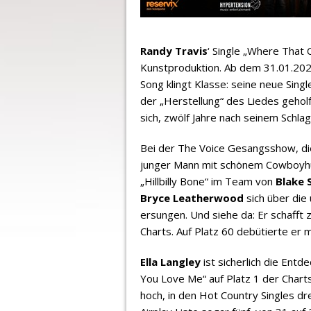
Randy Travis
‘ Single „Where That 
Kunstproduktion. Ab dem 31.01.2025
Song klingt Klasse: seine neue Sing
der „Herstellung“ des Liedes geholf
sich, zwölf Jahre nach seinem Schla
Bei der The Voice Gesangsshow, di
junger Mann mit schönem Cowboyhut
„Hillbilly Bone“ im Team von
Blake 
Bryce Leatherwood
sich über die
ersungen. Und siehe da: Er schafft 
Charts. Auf Platz 60 debütierte er
Ella Langley
ist sicherlich die Entd
You Love Me“ auf Platz 1 der Charts
hoch, in den Hot Country Singles dr