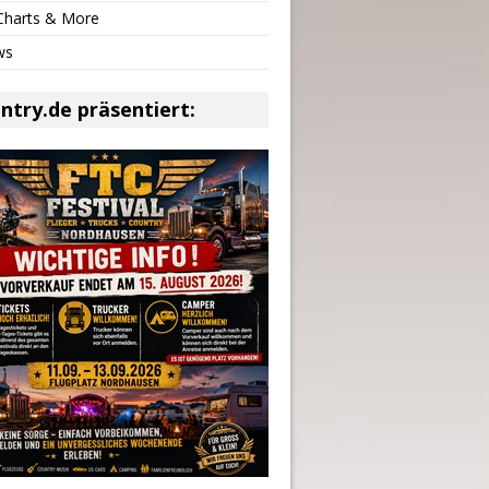
 Charts & More
ws
ntry.de präsentiert: