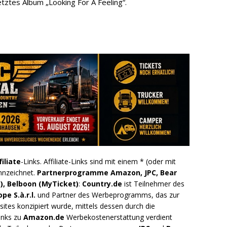
letztes Album „Looking For A Feeling“.
filiate
-Links. Affiliate-Links sind mit einem * (oder mit
nnzeichnet.
Partnerprogramme Amazon, JPC, Bear
), Belboon (MyTicket)
:
Country.de
ist Teilnehmer des
e S.à.r.l.
und Partner des Werbeprogramms, das zur
ites konzipiert wurde, mittels dessen durch die
inks zu
Amazon.de
Werbekostenerstattung verdient