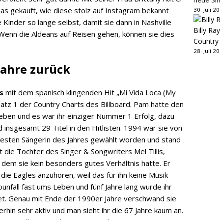
s gekauft, wie diese stolz auf Instagram bekannt
30. Juli 2
re Kinder so lange selbst, damit sie dann in Nashville
Billy Ray
 Wenn die Aldeans auf Reisen gehen, können sie dies
Country
28. Juli 2
Jahre zurück
s
mit dem spanisch klingenden Hit „Mi Vida Loca (My
latz 1 der Country Charts des Billboard. Pam hatte den
ben und es war ihr einziger Nummer 1 Erfolg, dazu
d insgesamt 29 Titel in den Hitlisten. 1994 war sie von
besten Sängerin des Jahres gewählt worden und stand
t die Tochter des Singer & Songwriters Mel Tillis,
 dem sie kein besonders gutes Verhältnis hatte. Er
 die Eagles anzuhören, weil das für ihn keine Musik
nfall fast ums Leben und fünf Jahre lang wurde ihr
tet. Genau mit Ende der 1990er Jahre verschwand sie
erhin sehr aktiv und man sieht ihr die 67 Jahre kaum an.