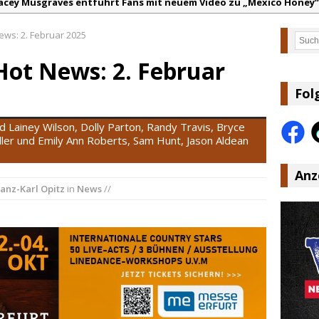
acey Musgraves entführt Fans mit neuem Video zu „Mexico Honey“
arter Faith mit brandneuem Musikvideo zu „Pearl Handled Pistol“
ews: 2. Februar 2025
Such
on Volt – „Sound Signal Serenades“ erscheint am 28. August
Hot News: 2. Februar
ountry Music Hot News – 2. August 2026: Dolly Parton, Bill Anders
s Johnson & The Hollywood Hillbillies kündigen neues Album mit „
Fol
anke für Euer Vertrauen: Country.de erreicht täglich rund 10.000 L
d Lainey Wilson, Dolly Parton, Randy Travis, Bryce
ller und Emily Ann Roberts, Sam Hunt, Jason Aldean
Anz
anz-Karl Opitz
in
News
//