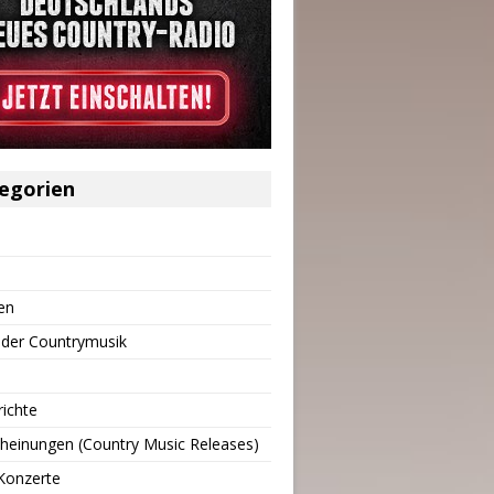
egorien
en
 der Countrymusik
richte
heinungen (Country Music Releases)
Konzerte