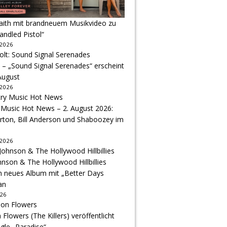
Faith mit brandneuem Musikvideo zu
andled Pistol“
 2026
 – „Sound Signal Serenades“ erscheint
August
 2026
 Music Hot News – 2. August 2026:
arton, Bill Anderson und Shaboozey im
 2026
hnson & The Hollywood Hillbillies
n neues Album mit „Better Days
an
026
Flowers (The Killers) veröffentlicht
gle „Paradise“