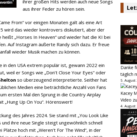
ihrer großen Hits werden auch neue Songs
Let
aus ihrer Feder zu hören sein.
Came From“ vor einigen Monaten galt als eine Art
 wird das wieder kontrovers diskutiert, aber der
le heißt „Horses In Heaven“ und wieder hat die KI bei
en. Auf Instagram äußerte Randy sich dazu. Er freue
ganfall wieder Musik machen zu können.
e in den USA extrem populär ist, gewann 2022 ein
Danke fü
, weil er Songs wie „Don’t Close Your Eyes“ oder
täglich 
Shelton
so überzeugend interpretierte. Seither hat
5. August
 üblichen Medien eine beträchtliche Anzahl von Fans
Kacey M
zum ersten Mal den Sprung in die Country Airplay
Video z
 mit „Hung Up On You“. Hörenswert!
4. August
eckung des Jahres 2024. Sie stand mit „You Look Like
 und ihre neue Single steigt ungewöhnlich schnell
ei Plätze hoch mit „Weren’t For The Wind“, in der