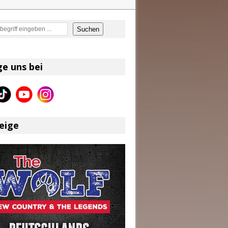
en
Suchen
on und Shaboozey im Fokus
Better Days Ahead“ an
ge uns bei
eser
eige