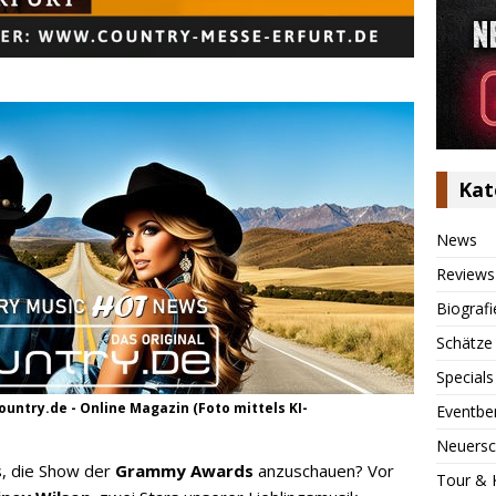
Kat
News
Reviews
Biografi
Schätze
Specials
untry.de - Online Magazin (Foto mittels KI-
Eventbe
Neuersc
s, die Show der
Grammy Awards
anzuschauen? Vor
Tour & 