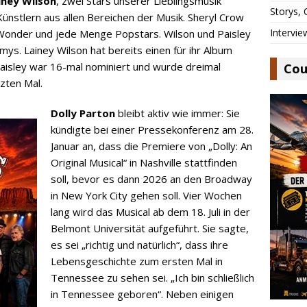
iney Wilson
, zwei Stars unserer Lieblingsmusik
Storys,
nstlern aus allen Bereichen der Musik. Sheryl Crow
Intervie
 Wonder und jede Menge Popstars. Wilson und Paisley
s. Lainey Wilson hat bereits einen für ihr Album
aisley war 16-mal nominiert und wurde dreimal
Cou
zten Mal.
Dolly Parton
bleibt aktiv wie immer: Sie
kündigte bei einer Pressekonferenz am 28.
Januar an, dass die Premiere von „Dolly: An
Original Musical“ in Nashville stattfinden
soll, bevor es dann 2026 an den Broadway
in New York City gehen soll. Vier Wochen
lang wird das Musical ab dem 18. Juli in der
Belmont Universität aufgeführt. Sie sagte,
es sei „richtig und natürlich“, dass ihre
Lebensgeschichte zum ersten Mal in
Tennessee zu sehen sei. „Ich bin schließlich
in Tennessee geboren“. Neben einigen