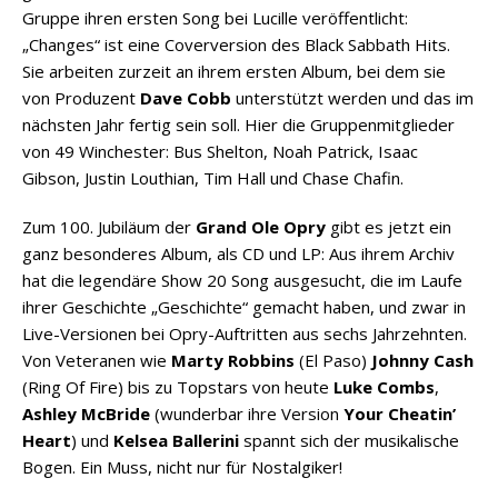
Gruppe ihren ersten Song bei Lucille veröffentlicht:
„Changes“ ist eine Coverversion des Black Sabbath Hits.
Sie arbeiten zurzeit an ihrem ersten Album, bei dem sie
von Produzent
Dave Cobb
unterstützt werden und das im
nächsten Jahr fertig sein soll. Hier die Gruppenmitglieder
von 49 Winchester: Bus Shelton, Noah Patrick, Isaac
Gibson, Justin Louthian, Tim Hall und Chase Chafin.
Zum 100. Jubiläum der
Grand Ole Opry
gibt es jetzt ein
ganz besonderes Album, als CD und LP: Aus ihrem Archiv
hat die legendäre Show 20 Song ausgesucht, die im Laufe
ihrer Geschichte „Geschichte“ gemacht haben, und zwar in
Live-Versionen bei Opry-Auftritten aus sechs Jahrzehnten.
Von Veteranen wie
Marty Robbins
(El Paso)
Johnny Cash
(Ring Of Fire) bis zu Topstars von heute
Luke Combs
,
Ashley McBride
(wunderbar ihre Version
Your Cheatin’
Heart
) und
Kelsea Ballerini
spannt sich der musikalische
Bogen. Ein Muss, nicht nur für Nostalgiker!