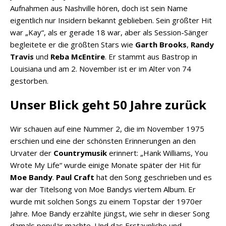
Aufnahmen aus Nashville hören, doch ist sein Name
eigentlich nur Insidern bekannt geblieben. Sein größter Hit
war „Kay“, als er gerade 18 war, aber als Session-Sänger
begleitete er die größten Stars wie
Garth Brooks
,
Randy
Travis
und
Reba McEntire
. Er stammt aus Bastrop in
Louisiana und am 2. November ist er im Alter von 74
gestorben.
Unser Blick geht 50 Jahre zurück
Wir schauen auf eine Nummer 2, die im November 1975
erschien und eine der schönsten Erinnerungen an den
Urvater der
Countrymusik
erinnert: „Hank Williams, You
Wrote My Life“ wurde einige Monate später der Hit für
Moe Bandy
.
Paul Craft
hat den Song geschrieben und es
war der Titelsong von Moe Bandys viertem Album. Er
wurde mit solchen Songs zu einem Topstar der 1970er
Jahre. Moe Bandy erzählte jüngst, wie sehr in dieser Song
damals populär machte. Und das Erstaunliche und