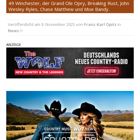
49 Winchester, der Grand Ole Opry, Breaking Rust, John
Wesley Ryles, Chase Matthew und Moe Bandy.
pez veröffentlicht neue Single „Late Night
Talks“ – eine Hymne auf unvergessliche
Veröffentlicht am
9. November 2025
von
Franz-Karl Opitz
in
Sommernächte
News
//
Randy Travis veröffentlicht mit „I Don’t Care“
einen weiteren Schatz aus dem Archiv
ANZEIGE
Ben Gallaher kehrt zu seinen Wurzeln zurück –
„Taylor Gold“ zeigt die Kraft der Akustik