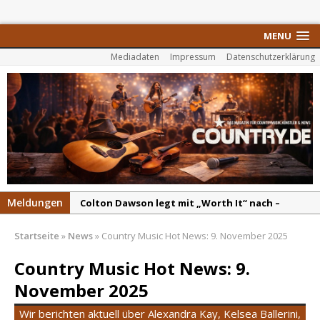
MENU
Mediadaten
Impressum
Datenschutzerklärung
Meldungen
Colton Dawson legt mit „Worth It“ nach –
Country mit Herz und Humor
Startseite
»
News
»
Country Music Hot News: 9. November 2025
Carly Pearce hinterfragt den ständigen
Vergleich mit anderen
Country Music Hot News: 9.
Ella Langley schreibt Musikgeschichte:
November 2025
„Choosin‘ Texas“ gehört zu den größten Hits
Wir berichten aktuell über Alexandra Kay, Kelsea Ballerini,
aller Zeiten