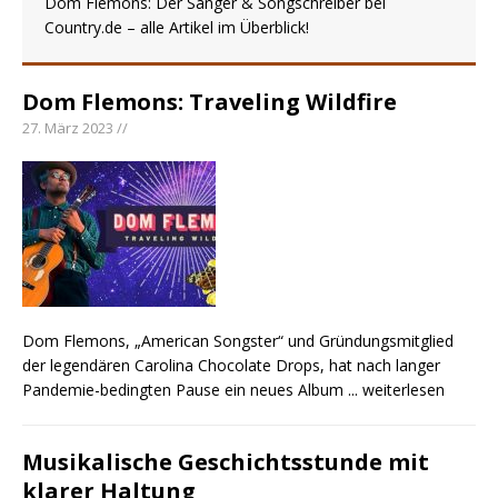
Dom Flemons: Der Sänger & Songschreiber bei
Ella Langley schreibt Musikgeschichte:
Country.de – alle Artikel im Überblick!
„Choosin‘ Texas“ gehört zu den größten Hits
aller Zeiten
pez veröffentlicht neue Single „Late Night
Dom Flemons: Traveling Wildfire
Talks“ – eine Hymne auf unvergessliche
27. März 2023 //
Sommernächte
Country Music Hot News – 9. August 2026:
Morgan Wallen, Dolly Parton und Riley Green im
Fokus
Dom Flemons, „American Songster“ und Gründungsmitglied
der legendären Carolina Chocolate Drops, hat nach langer
Pandemie-bedingten Pause ein neues Album
... weiterlesen
Musikalische Geschichtsstunde mit
klarer Haltung