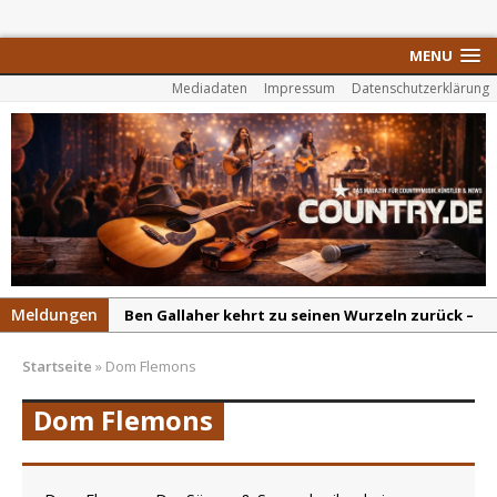
MENU
Mediadaten
Impressum
Datenschutzerklärung
Meldungen
Ben Gallaher kehrt zu seinen Wurzeln zurück –
„Taylor Gold“ zeigt die Kraft der Akustik
Startseite
»
Dom Flemons
Colton Dawson legt mit „Worth It“ nach –
Country mit Herz und Humor
Dom Flemons
Carly Pearce hinterfragt den ständigen
Vergleich mit anderen