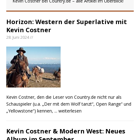
Kevin Costner bei Country.de – alle Artikel im Überblick!
pez veröffentlicht neue Single „Late Night
Talks“ – eine Hymne auf unvergessliche
Horizon: Western der Superlative mit
Sommernächte
Kevin Costner
Randy Travis veröffentlicht mit „I Don’t Care“
28. Juni 2024 //
einen weiteren Schatz aus dem Archiv
Ben Gallaher kehrt zu seinen Wurzeln zurück –
„Taylor Gold“ zeigt die Kraft der Akustik
Kevin Costner, den die Leser von Country.de nicht nur als
Schauspieler (u.a. „Der mit dem Wolf tanzt“, Open Range“ und
„Yellowstone“) kennen,
... weiterlesen
Kevin Costner & Modern West: Neues
Album im September