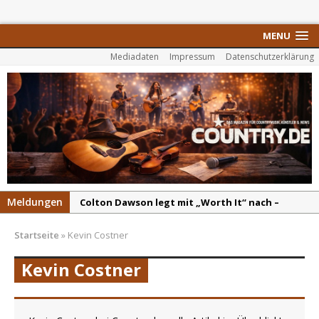
MENU
Mediadaten
Impressum
Datenschutzerklärung
Meldungen
Colton Dawson legt mit „Worth It“ nach –
Country mit Herz und Humor
Startseite
»
Kevin Costner
Carly Pearce hinterfragt den ständigen
Vergleich mit anderen
Kevin Costner
Ella Langley schreibt Musikgeschichte:
„Choosin‘ Texas“ gehört zu den größten Hits
aller Zeiten