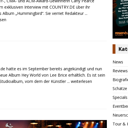
-, CMA- und ACM-Award-Gewinnerin Carly Pearce
im exklusiven Interview mit COUNTRY.DE über ihr
es Album „Hummingbird“. Sie verriet Redakteur
...
esen
Kat
News
.de hatte es im September bereits angekündigt und nun
Reviews
neue Album Hey World von Lee Brice erhältlich. Es ist sein
Biografi
 Studioalbum, vom dem der Künstler
... weiterlesen
Schätze
Specials
Eventbe
Neuersc
Tour & 