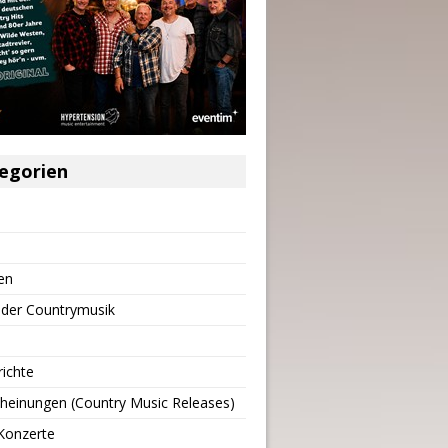
egorien
en
 der Countrymusik
richte
heinungen (Country Music Releases)
Konzerte