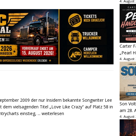
4. August
Carter 
„Pearl H
4. August
September 2009 der nur Insidern bekannte Songwriter Lee
Son Volt
t dem vielsagenden Titel „Love Like Crazy“ auf Platz 58 in
am 28. 
ntrycharts einstieg,
... weiterlesen
4. August