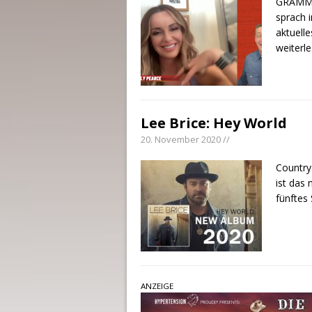
GRAMMY
sprach 
aktuell
weiterl
Lee Brice: Hey World
20. November 2020 //
Country
ist das 
fünftes
ANZEIGE