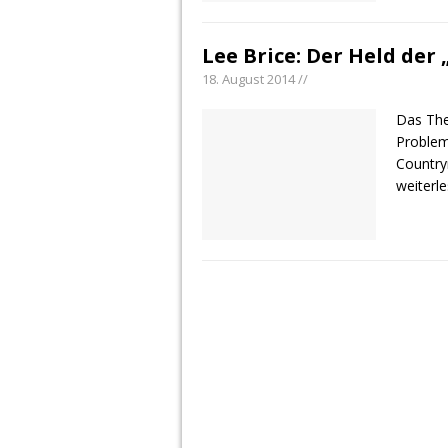
Lee Brice: Der Held der
18. August 2014 //
Das The
Problem
Country
weiterl