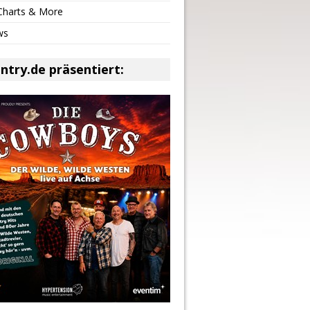
 Charts & More
ws
ntry.de präsentiert: