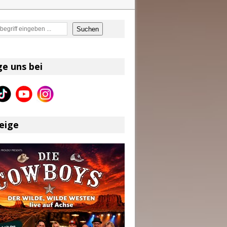
en
Suchen
on und Shaboozey im Fokus
Better Days Ahead“ an
ge uns bei
eser
eige