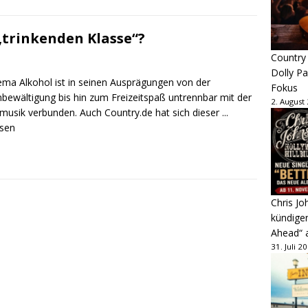
 „trinkenden Klasse“?
Country
Dolly P
ma Alkohol ist in seinen Ausprägungen von der
Fokus
bewältigung bis hin zum Freizeitspaß untrennbar mit der
2. August
musik verbunden. Auch Country.de hat sich dieser
...
esen
Chris Jo
kündige
Ahead“ 
31. Juli 2