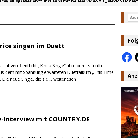
acey Musgraves entführt Fans mit neuem Video zu „Mexico Honey“
arter Faith mit brandneuem Musikvideo zu „Pearl Handled Pistol“
Such
on Volt – „Sound Signal Serenades“ erscheint am 28. August
ountry Music Hot News – 2. August 2026: Dolly Parton, Bill Anders
s Johnson & The Hollywood Hillbillies kündigen neues Album mit „
Fol
Brice singen im Duett
anke für Euer Vertrauen: Country.de erreicht täglich rund 10.000 L
aillat veröffentlicht „Kinda Single“, ihre bereits fünfte
aus dem mit Spannung erwarteten Duettalbum „This Time
Anz
 Die neue Single, die sie
... weiterlesen
iv-Interview mit COUNTRY.DE