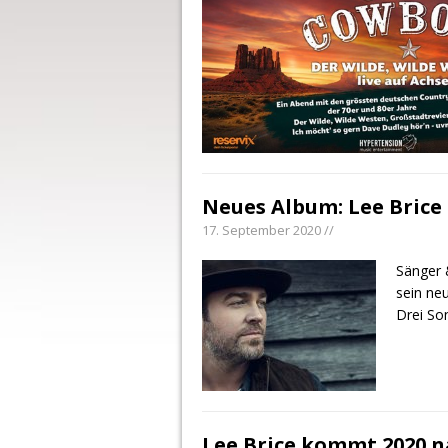
Neues Album: Lee Brice 
17. September 2020 //
Sänger 
sein ne
Drei So
Lee Brice kommt 2020 