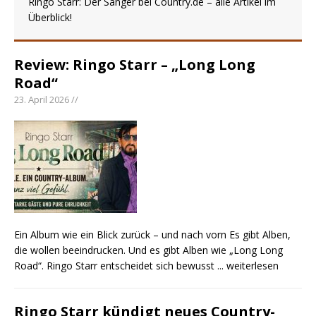
Ringo Starr: Der Sänger bei Country.de – alle Artikel im
Überblick!
einen weiteren Schatz aus dem Archiv
Danke für Euer Vertrauen: Country.de erreicht
täglich rund 10.000 Leser
Review: Ringo Starr – „Long Long
Kacey Musgraves entführt Fans mit neuem
Road“
Video zu „Mexico Honey“
23. April 2026 //
Carly Pearce hinterfragt den ständigen
Vergleich mit anderen
Ein Album wie ein Blick zurück – und nach vorn Es gibt Alben,
die wollen beeindrucken. Und es gibt Alben wie „Long Long
Road“. Ringo Starr entscheidet sich bewusst
... weiterlesen
Ringo Starr kündigt neues Country-