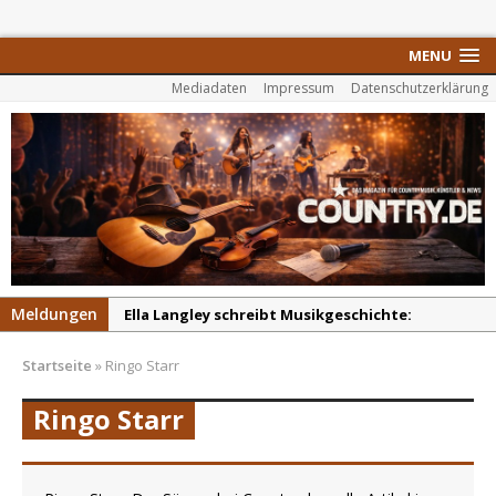
MENU
Mediadaten
Impressum
Datenschutzerklärung
Meldungen
Ella Langley schreibt Musikgeschichte:
„Choosin‘ Texas“ gehört zu den größten Hits
Startseite
»
Ringo Starr
aller Zeiten
pez veröffentlicht neue Single „Late Night
Ringo Starr
Talks“ – eine Hymne auf unvergessliche
Sommernächte
Randy Travis veröffentlicht mit „I Don’t Care“