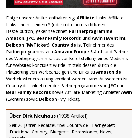
Einige unserer Artikel enthalten s.g.
Affiliate
-Links. Affiliate-
Links sind mit einem * (oder mit einem sichtbaren
Bestellbutton) gekennzeichnet.
Partnerprogramme
Amazon, JPC, Bear Family Records und Awin (Eventim),
Belboon (MyTicket)
:
Country.de
ist Teilnehmer des
Partnerprogramms von
Amazon Europe S.à.r.l.
und Partner
des Werbeprogramms, das zur Bereitstellung eines Mediums
für Websites konzipiert wurde, mittels dessen durch die
Platzierung von Werbeanzeigen und Links zu
Amazon.de
Werbekostenerstattung verdient werden kann. Ausserdem ist
Country.de Teilnehmer der Partnerprogramme von
JPC
und
Bear Family Records
sowie Affiliate-Marketing-Anbieter
Awin
(Eventim) sowie
Belboon
(MyTicket).
Über Dirk Neuhaus
(
1938 Artikel
)
Seit 26 Jahren Redakteur bei Country.de - Fachgebiet:
Traditional Country, Bluegrass. Rezensionen, News,