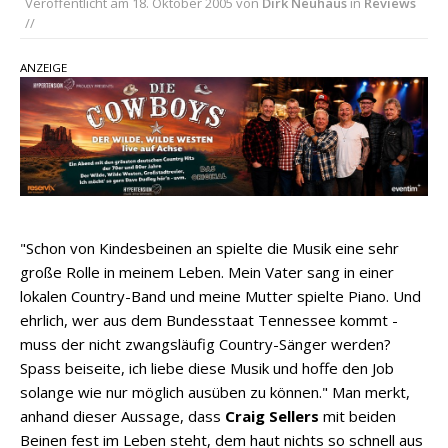
Veröffentlicht am
18. Oktober 2005
von
Dirk Neuhaus
in
Reviews
//
pez veröffentlicht neue Single „Late Night
Talks“ – eine Hymne auf unvergessliche
ANZEIGE
Sommernächte
Randy Travis veröffentlicht mit „I Don’t Care“
einen weiteren Schatz aus dem Archiv
Ben Gallaher kehrt zu seinen Wurzeln zurück –
„Taylor Gold“ zeigt die Kraft der Akustik
"Schon von Kindesbeinen an spielte die Musik eine sehr
große Rolle in meinem Leben. Mein Vater sang in einer
lokalen Country-Band und meine Mutter spielte Piano. Und
ehrlich, wer aus dem Bundesstaat Tennessee kommt -
muss der nicht zwangsläufig Country-Sänger werden?
Spass beiseite, ich liebe diese Musik und hoffe den Job
solange wie nur möglich ausüben zu können." Man merkt,
anhand dieser Aussage, dass
Craig Sellers
mit beiden
Beinen fest im Leben steht, dem haut nichts so schnell aus