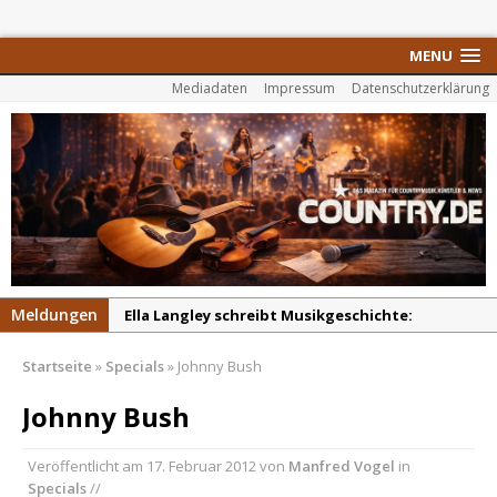
MENU
Mediadaten
Impressum
Datenschutzerklärung
Meldungen
Ella Langley schreibt Musikgeschichte:
„Choosin‘ Texas“ gehört zu den größten Hits
Startseite
»
Specials
»
Johnny Bush
aller Zeiten
pez veröffentlicht neue Single „Late Night
Johnny Bush
Talks“ – eine Hymne auf unvergessliche
Sommernächte
Veröffentlicht am
17. Februar 2012
von
Manfred Vogel
in
Specials
//
Randy Travis veröffentlicht mit „I Don’t Care“