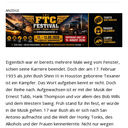
einen weiteren Schatz aus dem Archiv
ANZEIGE
Danke für Euer Vertrauen: Country.de erreicht
täglich rund 10.000 Leser
Kacey Musgraves entführt Fans mit neuem
Video zu „Mexico Honey“
Carly Pearce hinterfragt den ständigen
Vergleich mit anderen
Eigentlich war er bereits mehrere Male weg vom Fenster,
schien seine Karriere beendet. Doch der am 17. Februar
1935 als John Bush Shinn III in Houston geborene Texaner
ist ein Kämpfer. Das Wort aufgeben kennt er nicht. Doch
der Reihe nach. Aufgewachsen ist er mit der Musik der
Ernest Tubb, Hank Thompson und vor allem des Bob Wills
und dem Western Swing. Früh stand für ihn fest, er würde
in die Musik gehen. 17 war Bush als er sich nach San
Antonio aufmachte und die Welt der Honky Tonks, des
Alkohols und der Frauen kennenlernte. Nicht nur wegen