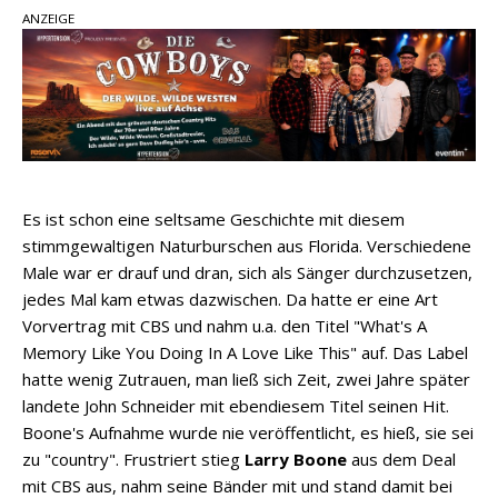
Ella Langley schreibt Musikgeschichte:
ANZEIGE
„Choosin‘ Texas“ gehört zu den größten Hits
aller Zeiten
pez veröffentlicht neue Single „Late Night
Talks“ – eine Hymne auf unvergessliche
Sommernächte
Country Music Hot News – 9. August 2026:
Morgan Wallen, Dolly Parton und Riley Green im
Es ist schon eine seltsame Geschichte mit diesem
Fokus
stimmgewaltigen Naturburschen aus Florida. Verschiedene
Male war er drauf und dran, sich als Sänger durchzusetzen,
jedes Mal kam etwas dazwischen. Da hatte er eine Art
Vorvertrag mit CBS und nahm u.a. den Titel "What's A
Memory Like You Doing In A Love Like This" auf. Das Label
hatte wenig Zutrauen, man ließ sich Zeit, zwei Jahre später
landete John Schneider mit ebendiesem Titel seinen Hit.
Boone's Aufnahme wurde nie veröffentlicht, es hieß, sie sei
zu "country". Frustriert stieg
Larry Boone
aus dem Deal
mit CBS aus, nahm seine Bänder mit und stand damit bei