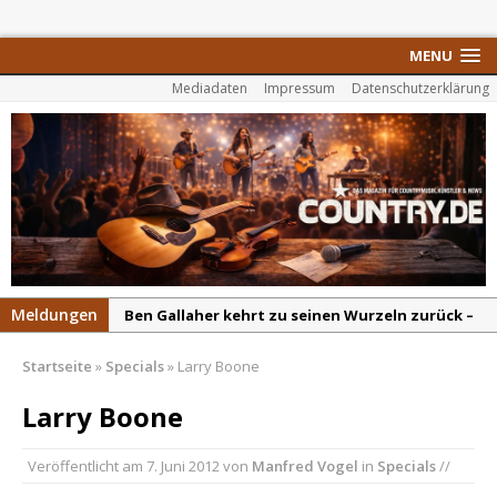
MENU
Mediadaten
Impressum
Datenschutzerklärung
Meldungen
Ben Gallaher kehrt zu seinen Wurzeln zurück –
„Taylor Gold“ zeigt die Kraft der Akustik
Startseite
»
Specials
»
Larry Boone
Colton Dawson legt mit „Worth It“ nach –
Country mit Herz und Humor
Larry Boone
Carly Pearce hinterfragt den ständigen
Veröffentlicht am
7. Juni 2012
von
Manfred Vogel
in
Specials
//
Vergleich mit anderen