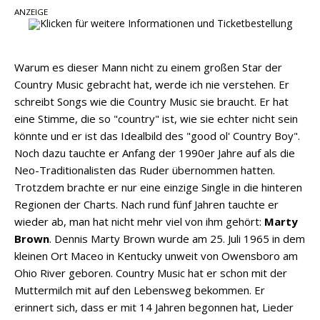
ANZEIGE
pez veröffentlicht neue Single „Late Night
Talks“ – eine Hymne auf unvergessliche
Sommernächte
Warum es dieser Mann nicht zu einem großen Star der
Randy Travis veröffentlicht mit „I Don’t Care“
Country Music gebracht hat, werde ich nie verstehen. Er
einen weiteren Schatz aus dem Archiv
schreibt Songs wie die Country Music sie braucht. Er hat
eine Stimme, die so "country" ist, wie sie echter nicht sein
Ben Gallaher kehrt zu seinen Wurzeln zurück –
könnte und er ist das Idealbild des "good ol' Country Boy".
„Taylor Gold“ zeigt die Kraft der Akustik
Noch dazu tauchte er Anfang der 1990er Jahre auf als die
Neo-Traditionalisten das Ruder übernommen hatten.
Trotzdem brachte er nur eine einzige Single in die hinteren
Regionen der Charts. Nach rund fünf Jahren tauchte er
wieder ab, man hat nicht mehr viel von ihm gehört:
Marty
Brown
. Dennis Marty Brown wurde am 25. Juli 1965 in dem
kleinen Ort Maceo in Kentucky unweit von Owensboro am
Ohio River geboren. Country Music hat er schon mit der
Muttermilch mit auf den Lebensweg bekommen. Er
erinnert sich, dass er mit 14 Jahren begonnen hat, Lieder