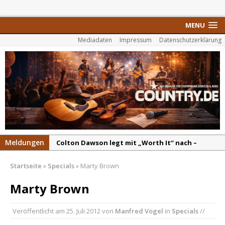
MENU
Mediadaten
Impressum
Datenschutzerklärung
Meldungen
Colton Dawson legt mit „Worth It“ nach –
Country mit Herz und Humor
Startseite
»
Specials
»
Marty Brown
Carly Pearce hinterfragt den ständigen
Vergleich mit anderen
Marty Brown
Ella Langley schreibt Musikgeschichte:
Veröffentlicht am
25. Juli 2012
von
Manfred Vogel
in
Specials
//
„Choosin‘ Texas“ gehört zu den größten Hits
aller Zeiten