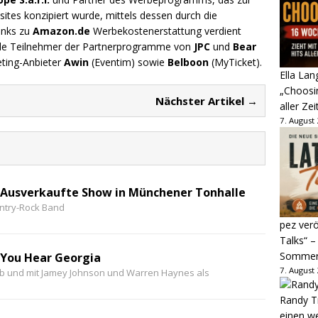
ites konzipiert wurde, mittels dessen durch die
inks zu
Amazon.de
Werbekostenerstattung verdient
.de Teilnehmer der Partnerprogramme von
JPC
und
Bear
eting-Anbieter
Awin
(Eventim) sowie
Belboon
(MyTicket).
Ella Lan
„Choosin
Nächster Artikel →
aller Zei
7. August
 Ausverkaufte Show in Münchener Tonhalle
untry-Rock Band
pez verö
Talks“ –
Sommer
 You Hear Georgia
7. August
b und mit Jamey Johnson und Warren Haynes als
Randy Tr
einen w