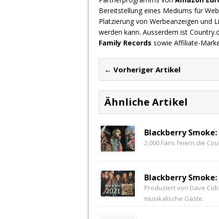
Bereitstellung eines Mediums für Webs
Platzierung von Werbeanzeigen und L
werden kann. Ausserdem ist Country
Family Records
sowie Affiliate-Mark
← Vorheriger Artikel
Ähnliche Artikel
Blackberry Smoke:
2.000 Fans feiern die Co
Blackberry Smoke:
Produziert von Dave Cob
musikalische Gäste.