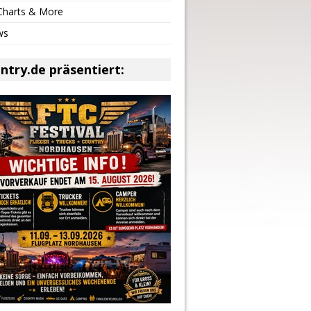
 Charts & More
ws
ntry.de präsentiert: