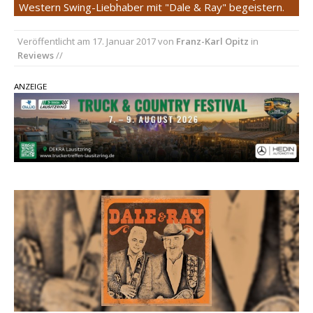
Western Swing-Liebhaber mit "Dale & Ray" begeistern.
einen weiteren Schatz aus dem Archiv
Danke für Euer Vertrauen: Country.de erreicht
Veröffentlicht am
17. Januar 2017
von
Franz-Karl Opitz
in
Reviews
//
täglich rund 10.000 Leser
Kacey Musgraves entführt Fans mit neuem
ANZEIGE
Video zu „Mexico Honey“
Carly Pearce hinterfragt den ständigen
Vergleich mit anderen