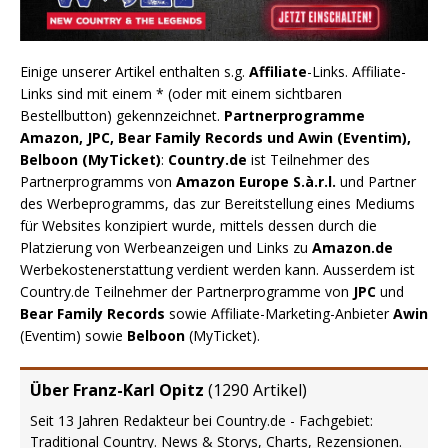
Einige unserer Artikel enthalten s.g.
Affiliate
-Links. Affiliate-
Links sind mit einem * (oder mit einem sichtbaren
Bestellbutton) gekennzeichnet.
Partnerprogramme
Amazon, JPC, Bear Family Records und Awin (Eventim),
Belboon (MyTicket)
:
Country.de
ist Teilnehmer des
Partnerprogramms von
Amazon Europe S.à.r.l.
und Partner
des Werbeprogramms, das zur Bereitstellung eines Mediums
für Websites konzipiert wurde, mittels dessen durch die
Platzierung von Werbeanzeigen und Links zu
Amazon.de
Werbekostenerstattung verdient werden kann. Ausserdem ist
Country.de Teilnehmer der Partnerprogramme von
JPC
und
Bear Family Records
sowie Affiliate-Marketing-Anbieter
Awin
(Eventim) sowie
Belboon
(MyTicket).
Über Franz-Karl Opitz
(
1290 Artikel
)
Seit 13 Jahren Redakteur bei Country.de - Fachgebiet:
Traditional Country. News & Storys, Charts, Rezensionen.