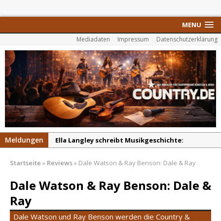
MENU
Mediadaten
Impressum
Datenschutzerklärung
Meldungen
Ella Langley schreibt Musikgeschichte:
„Choosin‘ Texas“ gehört zu den größten Hits
Startseite
»
Reviews
»
Dale Watson & Ray Benson: Dale & Ray
aller Zeiten
pez veröffentlicht neue Single „Late Night
Dale Watson & Ray Benson: Dale &
Talks“ – eine Hymne auf unvergessliche
Ray
Sommernächte
Dale Watson und Ray Benson werden die Country &
Randy Travis veröffentlicht mit „I Don’t Care“