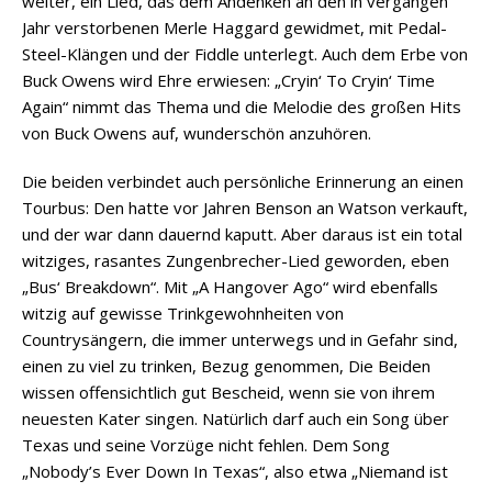
weiter, ein Lied, das dem Andenken an den in vergangen
Jahr verstorbenen Merle Haggard gewidmet, mit Pedal-
Steel-Klängen und der Fiddle unterlegt. Auch dem Erbe von
Buck Owens wird Ehre erwiesen: „Cryin‘ To Cryin‘ Time
Again“ nimmt das Thema und die Melodie des großen Hits
von Buck Owens auf, wunderschön anzuhören.
Die beiden verbindet auch persönliche Erinnerung an einen
Tourbus: Den hatte vor Jahren Benson an Watson verkauft,
und der war dann dauernd kaputt. Aber daraus ist ein total
witziges, rasantes Zungenbrecher-Lied geworden, eben
„Bus‘ Breakdown“. Mit „A Hangover Ago“ wird ebenfalls
witzig auf gewisse Trinkgewohnheiten von
Countrysängern, die immer unterwegs und in Gefahr sind,
einen zu viel zu trinken, Bezug genommen, Die Beiden
wissen offensichtlich gut Bescheid, wenn sie von ihrem
neuesten Kater singen. Natürlich darf auch ein Song über
Texas und seine Vorzüge nicht fehlen. Dem Song
„Nobody’s Ever Down In Texas“, also etwa „Niemand ist