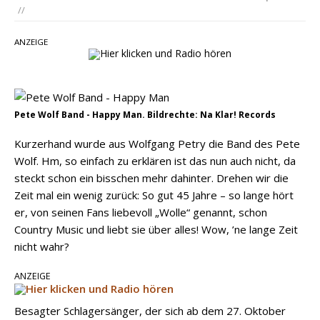
„Choosin‘ Texas“ gehört zu den größten Hits
//
aller Zeiten
ANZEIGE
pez veröffentlicht neue Single „Late Night
Talks“ – eine Hymne auf unvergessliche
Sommernächte
Pete Wolf Band - Happy Man. Bildrechte: Na Klar! Records
Kurzerhand wurde aus Wolfgang Petry die Band des Pete
Wolf. Hm, so einfach zu erklären ist das nun auch nicht, da
steckt schon ein bisschen mehr dahinter. Drehen wir die
Zeit mal ein wenig zurück: So gut 45 Jahre – so lange hört
er, von seinen Fans liebevoll „Wolle“ genannt, schon
Country Music und liebt sie über alles! Wow, ’ne lange Zeit
nicht wahr?
ANZEIGE
Besagter Schlagersänger, der sich ab dem 27. Oktober