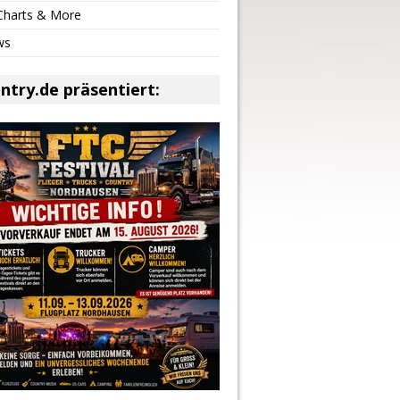
 Charts & More
ws
ntry.de präsentiert: