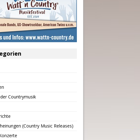
egorien
en
 der Countrymusik
richte
heinungen (Country Music Releases)
Konzerte