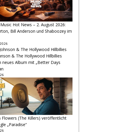
 Music Hot News – 2. August 2026:
arton, Bill Anderson und Shaboozey im
 2026
hnson & The Hollywood Hillbillies
n neues Album mit „Better Days
an
026
Flowers (The Killers) veröffentlicht
gle „Paradise“
026