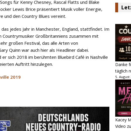
ongs für Kenny Chesney, Rascal Flatts und Blake
Let
cker Lewis Brice präsentiert Musik voller Energie,
e und den Country Blues vereint.
, das jedes Jahr in Manchester, England, stattfindet. Im
ten Countrymusiker Großbritanniens zusammen mit
hr großen Festival, das alle Arten von
ry Quinn war auch hier als Headliner dabei.
r sich 2018 im berühmten Bluebird Café in Nashville
eierten Auftritt hinzulegen.
Danke fü
täglich 
ville 2019
5. August
Kacey M
Video z