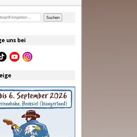
en
Suchen
on und Shaboozey im Fokus
Better Days Ahead“ an
ge uns bei
eser
eige