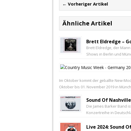
← Vorheriger Artikel
Ähnliche Artikel
Brett Eldredge – G
Brett Eldredge, der Mann
Shows in Berlin und Mün
Im Oktober kommt der geballte New-Mod
Oktober bis 01. November 2019 in Münche
Sound Of Nashville
Die James Barker Band i
Konzertreihe in Deutschl
Live 2024: Sound Of