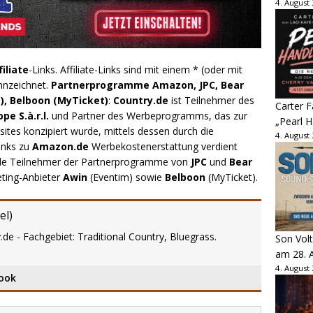
4. August
filiate
-Links. Affiliate-Links sind mit einem * (oder mit
nnzeichnet.
Partnerprogramme Amazon, JPC, Bear
), Belboon (MyTicket)
:
Country.de
ist Teilnehmer des
Carter 
e S.à.r.l.
und Partner des Werbeprogramms, das zur
„Pearl H
ites konzipiert wurde, mittels dessen durch die
4. August
inks zu
Amazon.de
Werbekostenerstattung verdient
.de Teilnehmer der Partnerprogramme von
JPC
und
Bear
eting-Anbieter
Awin
(Eventim) sowie
Belboon
(MyTicket).
el
)
.de - Fachgebiet: Traditional Country, Bluegrass.
Son Volt
am 28. 
4. August
ook