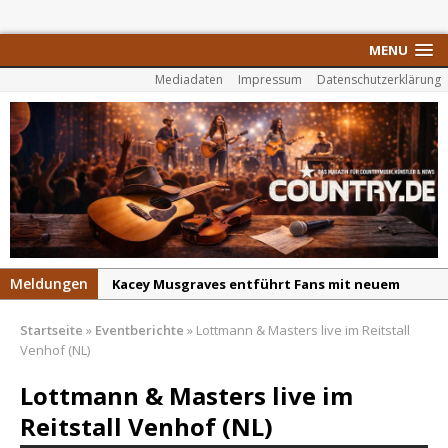
MENU
Mediadaten
Impressum
Datenschutzerklärung
Meldungen
Kacey Musgraves entführt Fans mit neuem
Video zu „Mexico Honey“
Startseite
»
Eventberichte
»
Lottmann & Masters live im Reitstall
Carter Faith mit brandneuem Musikvideo zu
Venhof (NL)
„Pearl Handled Pistol“
Lottmann & Masters live im
Son Volt – „Sound Signal Serenades“ erscheint
Reitstall Venhof (NL)
am 28. August