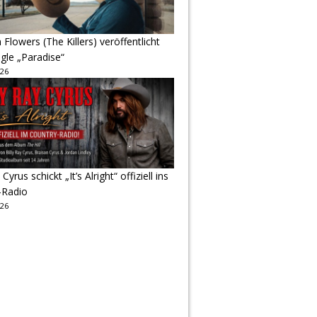
Flowers (The Killers) veröffentlicht
gle „Paradise“
026
 Cyrus schickt „It’s Alright“ offiziell ins
-Radio
026