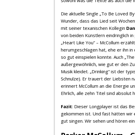
sowohl was die Texte als auch die 
Die aktuelle Single „To Be Loved By
Wunder, dass das Lied seit Wochen 
mit seiner texanischen Kollegin
Dan
von beiden Künstlern eindringlich 
„Heart Like You“ – McCollum erzählt,
herumgeschlagen hat, ehe er ihn i
so gut einspielen konnte. Auch „The 
außergewöhnlich, wie gut er den Zu
Musik kleidet. „Drinking“ ist der t
Schnulze). Er trauert der Liebsten n
erinnert McCollum an die Energie 
Ehrlich, alle zehn Titel sind absolu
Fazit
: Dieser Longplayer ist das Be
gekommen ist. Und fast hätten wir 
gut singen. Wir sehen und hören ei