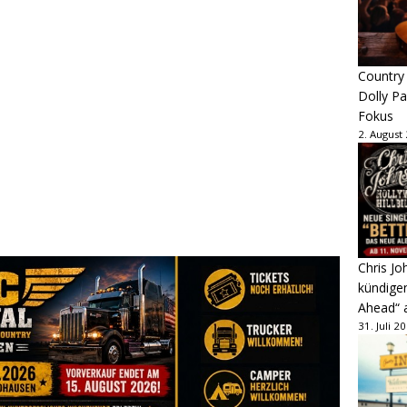
Country
Dolly P
Fokus
2. August
Chris Jo
kündige
Ahead“ 
31. Juli 2