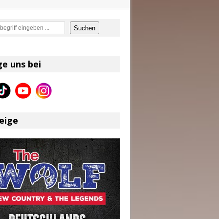
en
Suchen
on und Shaboozey im Fokus
Better Days Ahead“ an
eser
ge uns bei
eige