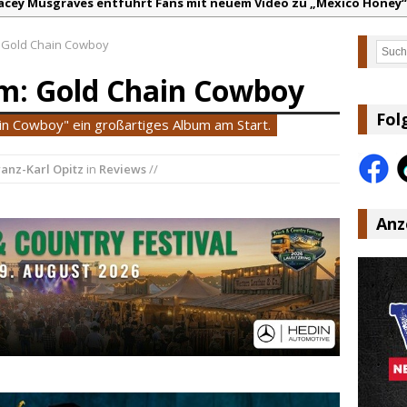
arter Faith mit brandneuem Musikvideo zu „Pearl Handled Pistol“
on Volt – „Sound Signal Serenades“ erscheint am 28. August
 Gold Chain Cowboy
Such
ountry Music Hot News – 2. August 2026: Dolly Parton, Bill Anders
m: Gold Chain Cowboy
s Johnson & The Hollywood Hillbillies kündigen neues Album mit „
anke für Euer Vertrauen: Country.de erreicht täglich rund 10.000 L
Fol
in Cowboy" ein großartiges Album am Start.
acey Musgraves entführt Fans mit neuem Video zu „Mexico Honey“
ranz-Karl Opitz
in
Reviews
//
Anz