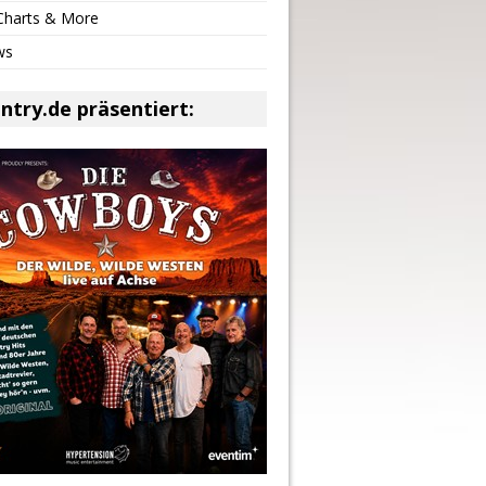
 Charts & More
ws
ntry.de präsentiert: