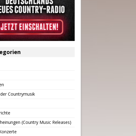
egorien
en
 der Countrymusik
richte
heinungen (Country Music Releases)
Konzerte