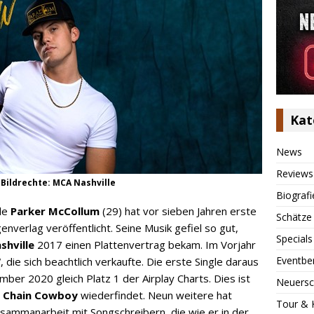
Kat
News
Reviews
Bildrechte: MCA Nashville
Biografi
de
Parker McCollum
(29) hat vor sieben Jahren erste
Schätze
verlag veröffentlicht. Seine Musik gefiel so gut,
Specials
shville
2017 einen Plattenvertrag bekam. Im Vorjahr
Eventbe
die sich beachtlich verkaufte. Die erste Single daraus
mber 2020 gleich Platz 1 der Airplay Charts. Dies ist
Neuersc
 Chain Cowboy
wiederfindet. Neun weitere hat
Tour & 
usammanarbeit mit Songschreibern, die wie er in der