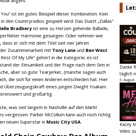
Musik angeht.
Let
 You“ ist ein gutes Beispiel dieser Kombination: Kein
in den Countryradios gespielt wird. Das Duett „Dallas“
ielle Bradbery
ist eine zu Herzen gehende Ballade,
in perfekter Harmonie gesungen. Oder nehmen wie
 dass er sich mit dem Titel seit vier Jahren
n der Zusammenarbeit mit
Tony Lane
und
Ben West
Rest Of My Life“ gehört in die Kategorie; es ist
stand der Einsamkeit und der Frage nach dem Sinn in
Danke fü
ypische, aber so gute Tearjerker, (manche sagen auch
täglich 
ach, die sich für einen Anderen entschieden hat. Hier
5. August
und Überzeugungskraft eines jungen Dwight Yoakam.
t hörenswert und großartig.
ste, was seit langem in Nashville auf den Markt
es vergessen: Parker McCollum kann auch noch richtig
nen neuen Superstar in
Music City USA
.
Kacey M
Video z