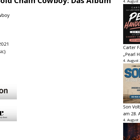
Gold Chain Cowboy: Das Album
4. August
 2021
Carter 
ic)
„Pearl H
4. August
Son Volt
am 28. 
4. August