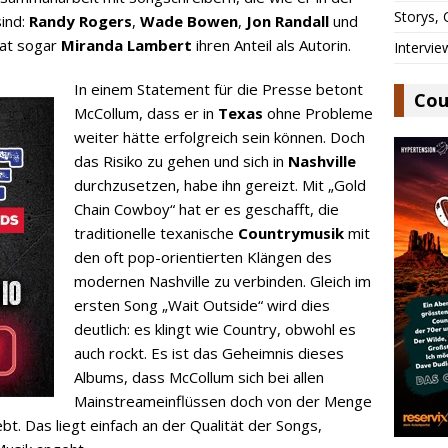
Storys,
ind:
Randy Rogers
,
Wade Bowen
,
Jon Randall
und
hat sogar
Miranda Lambert
ihren Anteil als Autorin.
Intervie
In einem Statement für die Presse betont
Cou
McCollum, dass er in
Texas
ohne Probleme
weiter hätte erfolgreich sein können. Doch
das Risiko zu gehen und sich in
Nashville
durchzusetzen, habe ihn gereizt. Mit „Gold
Chain Cowboy“ hat er es geschafft, die
traditionelle texanische
Countrymusik
mit
den oft pop-orientierten Klängen des
modernen Nashville zu verbinden. Gleich im
ersten Song „Wait Outside“ wird dies
deutlich: es klingt wie Country, obwohl es
auch rockt. Es ist das Geheimnis dieses
Albums, dass McCollum sich bei allen
Mainstreameinflüssen doch von der Menge
bt. Das liegt einfach an der Qualität der Songs,