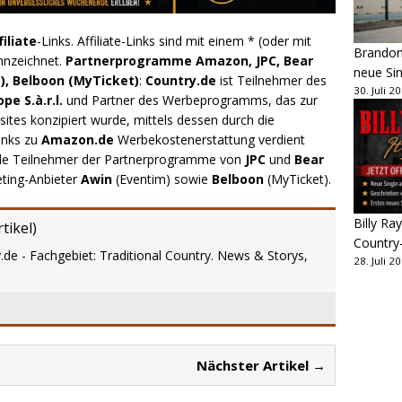
filiate
-Links. Affiliate-Links sind mit einem * (oder mit
Brandon 
nnzeichnet.
Partnerprogramme Amazon, JPC, Bear
neue Sin
), Belboon (MyTicket)
:
Country.de
ist Teilnehmer des
30. Juli 2
e S.à.r.l.
und Partner des Werbeprogramms, das zur
ites konzipiert wurde, mittels dessen durch die
inks zu
Amazon.de
Werbekostenerstattung verdient
.de Teilnehmer der Partnerprogramme von
JPC
und
Bear
eting-Anbieter
Awin
(Eventim) sowie
Belboon
(MyTicket).
Billy Ray
tikel
)
Country
.de - Fachgebiet: Traditional Country. News & Storys,
28. Juli 2
Nächster Artikel →