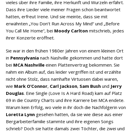
vieles über ihre Familie, ihre Herkunft und Wurzeln erfährt.
Dass ihre Lieder viele meiner Fragen schon beantwortet
hatten, erfreut Irene. Und sie meinte, dass sie mit
erwähnten „You Don’t Run Across My Mind“ und „Before
You Call Me Home“, bei
Moody Carlton
mitschrieb, jedes
ihrer Konzerte eröffnet.
Sie war in den frühen 1980er Jahren von einem kleinen Ort
in
Pennsylvania
nach Nashville gekommen und hatte dort
bei
MCA Nashville
einen Plattenvertrag bekommen. Sie
nahm ein Album auf, das leider vergriffen ist und erzählte
nicht ohne Stolz, dass namhafte Virtuosen dabei waren,
wie
Mark O’Connor
,
Carl Jackson
,
Sam Bush
und
Jerry
Douglas
. Eine Single (Love Is A Hard Road) kam auf Platz
69 in die Country Charts und ihre Karriere bei MCA endete.
Warum kein Erfolg, wo viele in ihr doch die Nachfolgerin von
Loretta Lynn
gesehen hatten, da sie wie diese aus einer
Bergarbeiterfamilie stammte und ihre eigenen Songs
schrieb? Doch sie hatte damals zwei Töchter, die zwei und