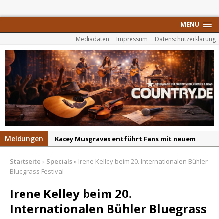
MENU
Mediadaten
Impressum
Datenschutzerklärung
Meldungen
Kacey Musgraves entführt Fans mit neuem
Video zu „Mexico Honey“
Startseite
»
Specials
»
Irene Kelley beim 20. Internationalen Bühler
Carter Faith mit brandneuem Musikvideo zu
Bluegrass Festival
„Pearl Handled Pistol“
Irene Kelley beim 20.
Son Volt – „Sound Signal Serenades“ erscheint
Internationalen Bühler Bluegrass
am 28. August