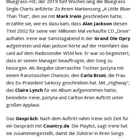
Bluegrass-Hit, der 2019 fünf Wochen lang die Bluegrass
Single Charts anführte. Zu ihrem Markensong „A Little Bluer
Than That“, den sie mit
Mark Irwin
geschrieben hatte,
erzählte sie, wie es dazu kam, dass
Alan Jackson
diesen
Titel 2002 für seine vier Millionen Mal verkaufte CD „Drive“
aufnahm. Irene war Samstagabend in der
Grand Ole Opry
aufgetreten und Alan Jackson hörte auf der Heimfahrt das
Lied auf dem Radiosender WSM live. Er war so begeistert,
dass er seinen Manager beauftragte, den Song zu
besorgen. Als Beigabe überraschte Tochter Justyna mit
einem französischen Chanson, den
Carla Bruni
, die Frau
des Ex-Präsident Sarkozy geschrieben hat. Mit „Highway“,
das
Claire Lynch
für ein Album aufgenommen hatte,
beendete Irene, Justyna und Carlton ihren Auftritt unter
großen Applaus.
Das
Gespräch
: Nach dem Auftritt nahm Irene sich Zeit für
ein Gespräch mit
Country.de
. Die Playlist, sagt Irene hat
sie zusammengestellt, damit die Zuhörer in ihren Songs