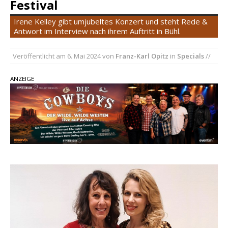
Festival
Country Music Hot News – 2. August 2026: Dolly
Parton, Bill Anderson und Shaboozey im Fokus
Irene Kelley gibt umjubeltes Konzert und steht Rede &
Antwort im Interview nach ihrem Auftritt in Bühl.
Chris Johnson & The Hollywood Hillbillies
kündigen neues Album mit „Better Days
Veröffentlicht am
6. Mai 2024
von
Franz-Karl Opitz
in
Specials
//
Ahead“ an
Danke für Euer Vertrauen: Country.de erreicht
ANZEIGE
täglich rund 10.000 Leser