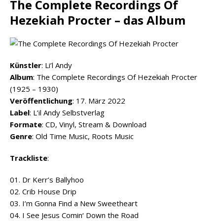
The Complete Recordings Of
Hezekiah Procter – das Album
Künstler
: Li’l Andy
Album
: The Complete Recordings Of Hezekiah Procter
(1925 – 1930)
Veröffentlichung
: 17. März 2022
Label
: L’il Andy Selbstverlag
Formate
: CD, Vinyl, Stream & Download
Genre
: Old Time Music, Roots Music
Trackliste
:
01. Dr Kerr’s Ballyhoo
02. Crib House Drip
03. I’m Gonna Find a New Sweetheart
04. I See Jesus Comin‘ Down the Road