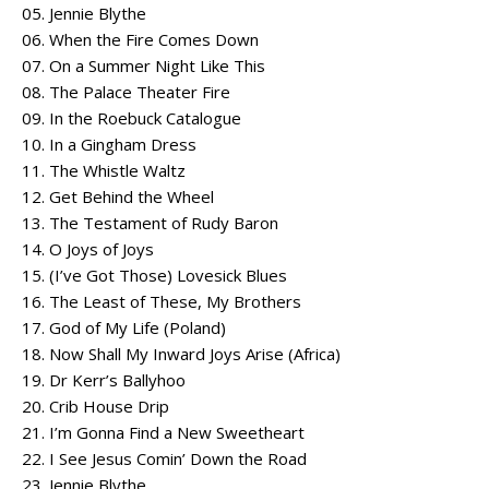
05. Jennie Blythe
06. When the Fire Comes Down
07. On a Summer Night Like This
08. The Palace Theater Fire
09. In the Roebuck Catalogue
10. In a Gingham Dress
11. The Whistle Waltz
12. Get Behind the Wheel
13. The Testament of Rudy Baron
14. O Joys of Joys
15. (I’ve Got Those) Lovesick Blues
16. The Least of These, My Brothers
17. God of My Life (Poland)
18. Now Shall My Inward Joys Arise (Africa)
19. Dr Kerr’s Ballyhoo
20. Crib House Drip
21. I’m Gonna Find a New Sweetheart
22. I See Jesus Comin’ Down the Road
23. Jennie Blythe