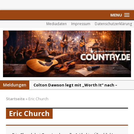
MENU
Mediadaten
Impressum
Datenschutzerklärung
Meldungen
Colton Dawson legt mit „Worth It“ nach –
Country mit Herz und Humor
Startseite
»
Eric Church
Carly Pearce hinterfragt den ständigen
Vergleich mit anderen
Eric Church
Ella Langley schreibt Musikgeschichte:
„Choosin‘ Texas“ gehört zu den größten Hits
aller Zeiten