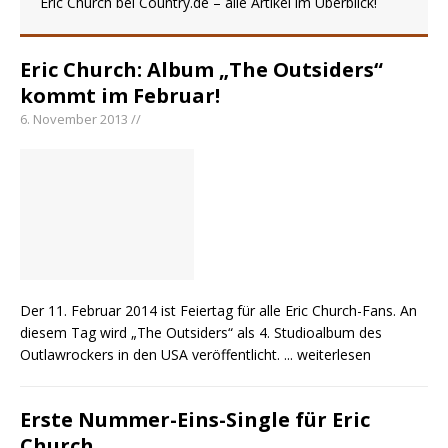
Eric Church bei Country.de – alle Artikel im Überblick!
pez veröffentlicht neue Single „Late Night
Talks“ – eine Hymne auf unvergessliche
Eric Church: Album „The Outsiders“
Sommernächte
kommt im Februar!
Randy Travis veröffentlicht mit „I Don’t Care“
6. November 2013 //
einen weiteren Schatz aus dem Archiv
Ben Gallaher kehrt zu seinen Wurzeln zurück –
„Taylor Gold“ zeigt die Kraft der Akustik
Der 11. Februar 2014 ist Feiertag für alle Eric Church-Fans. An
diesem Tag wird „The Outsiders“ als 4. Studioalbum des
Outlawrockers in den USA veröffentlicht.
... weiterlesen
Erste Nummer-Eins-Single für Eric
Church