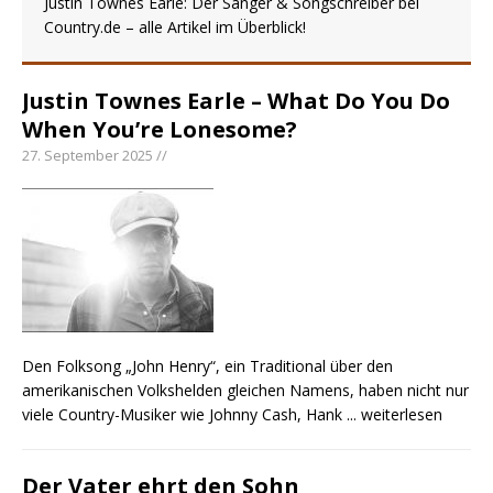
Justin Townes Earle: Der Sänger & Songschreiber bei
Country Music Hot News – 2. August 2026: Dolly
Country.de – alle Artikel im Überblick!
Parton, Bill Anderson und Shaboozey im Fokus
Chris Johnson & The Hollywood Hillbillies
kündigen neues Album mit „Better Days
Justin Townes Earle – What Do You Do
Ahead“ an
When You’re Lonesome?
27. September 2025 //
Danke für Euer Vertrauen: Country.de erreicht
täglich rund 10.000 Leser
Den Folksong „John Henry“, ein Traditional über den
amerikanischen Volkshelden gleichen Namens, haben nicht nur
viele Country-Musiker wie Johnny Cash, Hank
... weiterlesen
Der Vater ehrt den Sohn