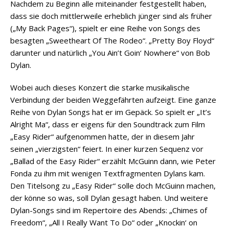
Nachdem zu Beginn alle miteinander festgestellt haben,
dass sie doch mittlerweile erheblich jünger sind als früher
(„My Back Pages“), spielt er eine Reihe von Songs des
besagten „Sweetheart Of The Rodeo“. „Pretty Boy Floyd“
darunter und natürlich „You Ain’t Goin‘ Nowhere“ von Bob
Dylan.
Wobei auch dieses Konzert die starke musikalische
Verbindung der beiden Weggefährten aufzeigt. Eine ganze
Reihe von Dylan Songs hat er im Gepäck. So spielt er „It’s
Alright Ma“, dass er eigens für den Soundtrack zum Film
„Easy Rider“ aufgenommen hatte, der in diesem Jahr
seinen „vierzigsten“ feiert. In einer kurzen Sequenz vor
„Ballad of the Easy Rider“ erzählt McGuinn dann, wie Peter
Fonda zu ihm mit wenigen Textfragmenten Dylans kam.
Den Titelsong zu „Easy Rider“ solle doch McGuinn machen,
der könne so was, soll Dylan gesagt haben. Und weitere
Dylan-Songs sind im Repertoire des Abends: „Chimes of
Freedom“, „All I Really Want To Do“ oder „Knockin‘ on