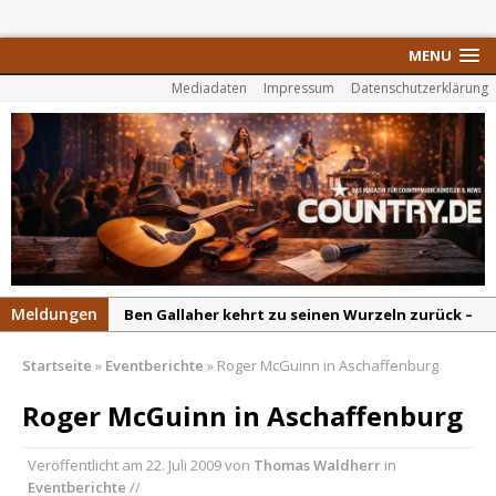
MENU
Mediadaten
Impressum
Datenschutzerklärung
Meldungen
Ben Gallaher kehrt zu seinen Wurzeln zurück –
„Taylor Gold“ zeigt die Kraft der Akustik
Startseite
»
Eventberichte
»
Roger McGuinn in Aschaffenburg
Colton Dawson legt mit „Worth It“ nach –
Country mit Herz und Humor
Roger McGuinn in Aschaffenburg
Carly Pearce hinterfragt den ständigen
Veröffentlicht am
22. Juli 2009
von
Thomas Waldherr
in
Vergleich mit anderen
Eventberichte
//