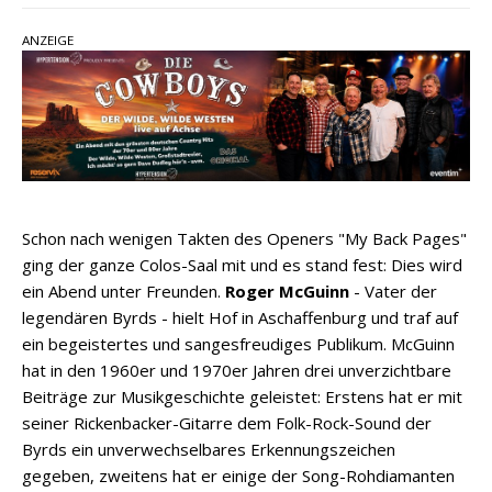
Ella Langley schreibt Musikgeschichte:
„Choosin‘ Texas“ gehört zu den größten Hits
ANZEIGE
aller Zeiten
pez veröffentlicht neue Single „Late Night
Talks“ – eine Hymne auf unvergessliche
Sommernächte
Country Music Hot News – 9. August 2026:
Morgan Wallen, Dolly Parton und Riley Green im
Schon nach wenigen Takten des Openers "My Back Pages"
Fokus
ging der ganze Colos-Saal mit und es stand fest: Dies wird
ein Abend unter Freunden.
Roger McGuinn
- Vater der
legendären Byrds - hielt Hof in Aschaffenburg und traf auf
ein begeistertes und sangesfreudiges Publikum. McGuinn
hat in den 1960er und 1970er Jahren drei unverzichtbare
Beiträge zur Musikgeschichte geleistet: Erstens hat er mit
seiner Rickenbacker-Gitarre dem Folk-Rock-Sound der
Byrds ein unverwechselbares Erkennungszeichen
gegeben, zweitens hat er einige der Song-Rohdiamanten