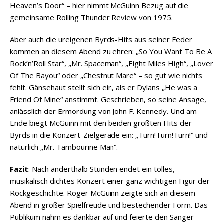
Heaven’s Door“ – hier nimmt McGuinn Bezug auf die
gemeinsame Rolling Thunder Review von 1975.
Aber auch die ureigenen Byrds-Hits aus seiner Feder
kommen an diesem Abend zu ehren: „So You Want To Be A
Rock’n’Roll Star“, „Mr. Spaceman“, „Eight Miles High“, „Lover
Of The Bayou“ oder „Chestnut Mare“ – so gut wie nichts
fehlt. Gänsehaut stellt sich ein, als er Dylans „He was a
Friend Of Mine“ anstimmt. Geschrieben, so seine Ansage,
anlässlich der Ermordung von John F. Kennedy. Und am
Ende biegt McGuinn mit den beiden größten Hits der
Byrds in die Konzert-Zielgerade ein: „Turn!Turn!Turn!“ und
natürlich „Mr. Tambourine Man“.
Fazit
: Nach anderthalb Stunden endet ein tolles,
musikalisch dichtes Konzert einer ganz wichtigen Figur der
Rockgeschichte. Roger McGuinn zeigte sich an diesem
Abend in großer Spielfreude und bestechender Form. Das
Publikum nahm es dankbar auf und feierte den Sänger