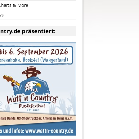
 Charts & More
ws
ntry.de präsentiert: