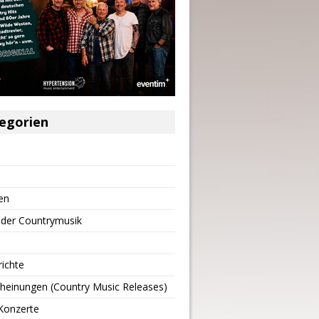
egorien
en
 der Countrymusik
richte
heinungen (Country Music Releases)
Konzerte