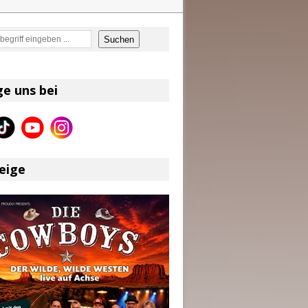
en
Suchen
on und Shaboozey im Fokus
Better Days Ahead“ an
ge uns bei
eser
eige