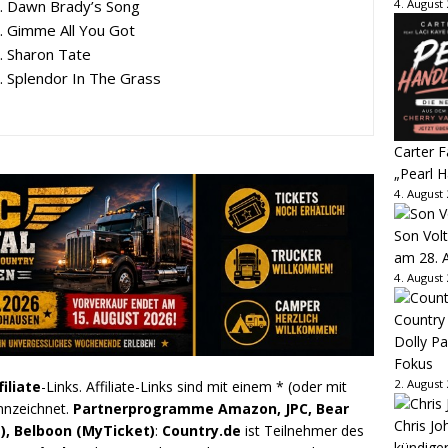
. Dawn Brady’s Song
4. August
. Gimme All You Got
. Sharon Tate
. Splendor In The Grass
Carter 
„Pearl H
4. August
Son Volt
am 28. 
4. August
Country
Dolly P
Fokus
2. August
filiate
-Links. Affiliate-Links sind mit einem * (oder mit
nnzeichnet.
Partnerprogramme Amazon, JPC, Bear
Chris Jo
), Belboon (MyTicket)
:
Country.de
ist Teilnehmer des
kündige