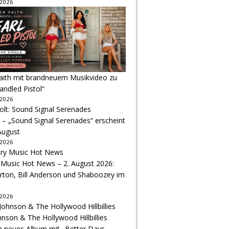
 2026
Faith mit brandneuem Musikvideo zu
andled Pistol“
 2026
 – „Sound Signal Serenades“ erscheint
August
 2026
 Music Hot News – 2. August 2026:
arton, Bill Anderson und Shaboozey im
 2026
hnson & The Hollywood Hillbillies
n neues Album mit „Better Days