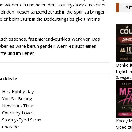
e wieder ein und holen den Country-Rock aus seiner
Let
elnden Riesen tanzend zurück in die Spur zu bringen?
e er beim Sturz in die Bedeutungslosigkeit mit ins
geschlossenes, faszinierend-dunkles Werk vor. Das
 Aber es wäre beruhigender, wenn es auch einen
atte und im Leben!
Danke fü
täglich 
5. August
ackliste
:
. Hey Bobby Ray
. You & I Belong
. New York Times
. Courtney Love
. Stormy-Eyed Sarah
Kacey M
. Charade
Video z