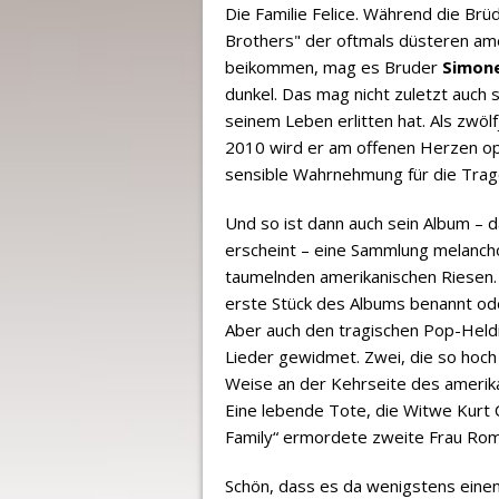
Die Familie Felice. Während die Brü
Brothers" der oftmals düsteren ame
beikommen, mag es Bruder
Simone
dunkel. Das mag nicht zuletzt auch 
seinem Leben erlitten hat. Als zwöl
2010 wird er am offenen Herzen ope
sensible Wahrnehmung für die Trag
Und so ist dann auch sein Album – da
erscheint – eine Sammlung melanchol
taumelnden amerikanischen Riesen.
erste Stück des Albums benannt ode
Aber auch den tragischen Pop-Heldi
Lieder gewidmet. Zwei, die so hoch 
Weise an der Kehrseite des amerik
Eine lebende Tote, die Witwe Kurt 
Family“ ermordete zweite Frau Rom
Schön, dass es da wenigstens einen L