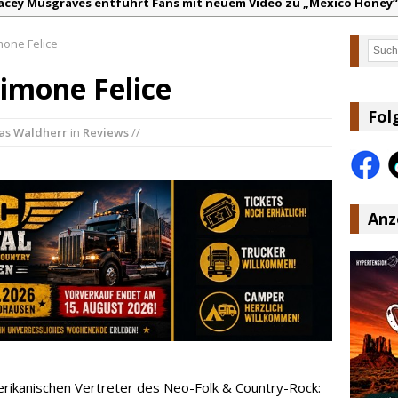
acey Musgraves entführt Fans mit neuem Video zu „Mexico Honey“
arter Faith mit brandneuem Musikvideo zu „Pearl Handled Pistol“
mone Felice
Such
on Volt – „Sound Signal Serenades“ erscheint am 28. August
Simone Felice
ountry Music Hot News – 2. August 2026: Dolly Parton, Bill Anders
s Johnson & The Hollywood Hillbillies kündigen neues Album mit „
Fol
s Waldherr
in
Reviews
//
anke für Euer Vertrauen: Country.de erreicht täglich rund 10.000 L
Anz
merikanischen Vertreter des Neo-Folk & Country-Rock: