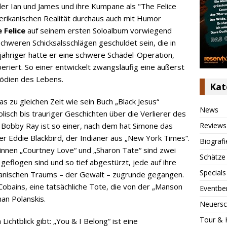
der Ian und James und ihre Kumpane als "The Felice
rikanischen Realität durchaus auch mit Humor
 Felice
auf seinem ersten Soloalbum vorwiegend
schweren Schicksalsschlägen geschuldet sein, die in
fjähriger hatte er eine schwere Schädel-Operation,
riert. So einer entwickelt zwangsläufig eine äußerst
ödien des Lebens.
Kat
s zu gleichen Zeit wie sein Buch „Black Jesus“
News
isch bis trauriger Geschichten über die Verlierer des
Reviews
 Bobby Ray ist so einer, nach dem hat Simone das
r Eddie Blackbird, der Indianer aus „New York Times“.
Biografi
nnen „Courtney Love“ und „Sharon Tate“ sind zwei
Schätze
geflogen sind und so tief abgestürzt, jede auf ihre
Specials
anischen Traums – der Gewalt – zugrunde gegangen.
Cobains, eine tatsächliche Tote, die von der „Manson
Eventbe
an Polanskis.
Neuersc
Tour & 
ichtblick gibt: „You & I Belong“ ist eine