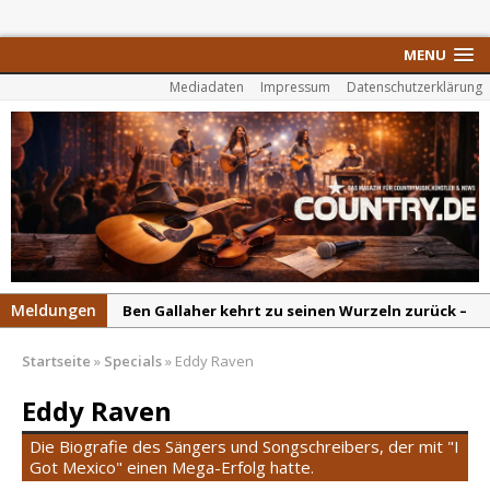
MENU
Mediadaten
Impressum
Datenschutzerklärung
Meldungen
Ben Gallaher kehrt zu seinen Wurzeln zurück –
„Taylor Gold“ zeigt die Kraft der Akustik
Startseite
»
Specials
»
Eddy Raven
Colton Dawson legt mit „Worth It“ nach –
Country mit Herz und Humor
Eddy Raven
Carly Pearce hinterfragt den ständigen
Die Biografie des Sängers und Songschreibers, der mit "I
Vergleich mit anderen
Got Mexico" einen Mega-Erfolg hatte.