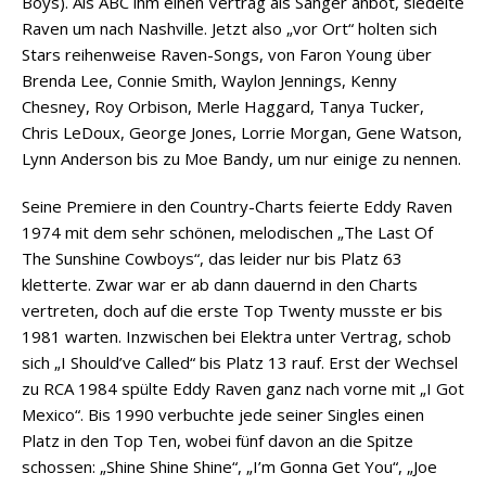
Boys). Als ABC ihm einen Vertrag als Sänger anbot, siedelte
Raven um nach Nashville. Jetzt also „vor Ort“ holten sich
Stars reihenweise Raven-Songs, von Faron Young über
Brenda Lee, Connie Smith, Waylon Jennings, Kenny
Chesney, Roy Orbison, Merle Haggard, Tanya Tucker,
Chris LeDoux, George Jones, Lorrie Morgan, Gene Watson,
Lynn Anderson bis zu Moe Bandy, um nur einige zu nennen.
Seine Premiere in den Country-Charts feierte Eddy Raven
1974 mit dem sehr schönen, melodischen „The Last Of
The Sunshine Cowboys“, das leider nur bis Platz 63
kletterte. Zwar war er ab dann dauernd in den Charts
vertreten, doch auf die erste Top Twenty musste er bis
1981 warten. Inzwischen bei Elektra unter Vertrag, schob
sich „I Should’ve Called“ bis Platz 13 rauf. Erst der Wechsel
zu RCA 1984 spülte Eddy Raven ganz nach vorne mit „I Got
Mexico“. Bis 1990 verbuchte jede seiner Singles einen
Platz in den Top Ten, wobei fünf davon an die Spitze
schossen: „Shine Shine Shine“, „I’m Gonna Get You“, „Joe