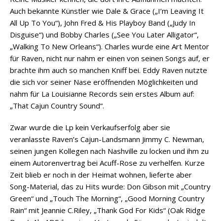
Auch bekannte Künstler wie Dale & Grace („I’m Leaving It
All Up To You“), John Fred & His Playboy Band („Judy In
Disguise“) und Bobby Charles („See You Later Alligator“,
„Walking To New Orleans“). Charles wurde eine Art Mentor
für Raven, nicht nur nahm er einen von seinen Songs auf, er
brachte ihm auch so manchen Kniff bei. Eddy Raven nutzte
die sich vor seiner Nase eröffnenden Möglichkeiten und
nahm für La Louisianne Records sein erstes Album auf:
„That Cajun Country Sound“.
Zwar wurde die Lp kein Verkaufserfolg aber sie
veranlasste Raven’s Cajun-Landsmann Jimmy C. Newman,
seinen jungen Kollegen nach Nashville zu locken und ihm zu
einem Autorenvertrag bei Acuff-Rose zu verhelfen. Kurze
Zeit blieb er noch in der Heimat wohnen, lieferte aber
Song-Material, das zu Hits wurde: Don Gibson mit „Country
Green“ und „Touch The Morning“, „Good Morning Country
Rain“ mit Jeannie C.Riley, „Thank God For Kids“ (Oak Ridge