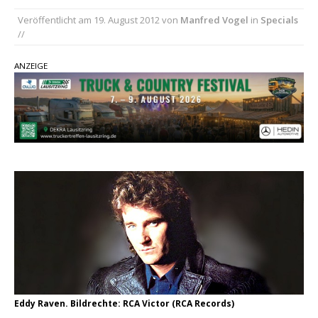
Ella Langley schreibt Musikgeschichte:
Veröffentlicht am
19. August 2012
von
Manfred Vogel
in
Specials
„Choosin‘ Texas“ gehört zu den größten Hits
//
aller Zeiten
pez veröffentlicht neue Single „Late Night
ANZEIGE
Talks“ – eine Hymne auf unvergessliche
Sommernächte
Country Music Hot News – 9. August 2026:
Morgan Wallen, Dolly Parton und Riley Green im
Fokus
Eddy Raven. Bildrechte: RCA Victor (RCA Records)