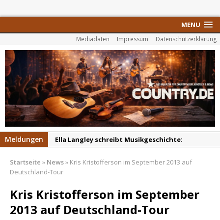
MENU
Mediadaten
Impressum
Datenschutzerklärung
Meldungen
Ella Langley schreibt Musikgeschichte:
„Choosin‘ Texas“ gehört zu den größten Hits
Startseite
»
News
»
Kris Kristofferson im September 2013 auf
aller Zeiten
Deutschland-Tour
pez veröffentlicht neue Single „Late Night
Kris Kristofferson im September
Talks“ – eine Hymne auf unvergessliche
Sommernächte
2013 auf Deutschland-Tour
Randy Travis veröffentlicht mit „I Don’t Care“