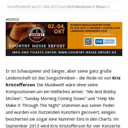
Veröffentlicht am
21. Mai 2013
von
Dirk Neuhaus
in
News
//
einen weiteren Schatz aus dem Archiv
Danke für Euer Vertrauen: Country.de erreicht
ANZEIGE
täglich rund 10.000 Leser
Kacey Musgraves entführt Fans mit neuem
Video zu „Mexico Honey“
Carly Pearce hinterfragt den ständigen
Vergleich mit anderen
Er ist Schauspieler und Sänger, aber seine ganz große
Leidenschaft ist das Songschreiben - die Rede ist von
Kris
Kristofferson
. Die Musikwelt wäre ohne seine
Kompositionen um ein Vielfaches ärmer. "Me And Bobby
McGee", "Sunday Morning Coming Down" und "Help Me
Make It Through The Night" stammen aus seiner Feder
und wurden von Dutzenden Künstlern gecovert, einigen
bescherten sie sogar eine Nummer Eins in den Charts. Im
September 2013 wird Kris Kristofferson für vier Konzerte