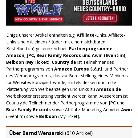
Einige unserer Artikel enthalten s.g.
Affiliate
-Links. Affiliate-
Links sind mit einem * (oder mit einem sichtbaren
Bestellbutton) gekennzeichnet.
Partnerprogramme
Amazon, JPC, Bear Family Records und Awin (Eventim),
Belboon (MyTicket)
:
Country.de
ist Teilnehmer des
Partnerprogramms von
Amazon Europe S.à.r.l.
und Partner
des Werbeprogramms, das zur Bereitstellung eines Mediums
für Websites konzipiert wurde, mittels dessen durch die
Platzierung von Werbeanzeigen und Links zu
Amazon.de
Werbekostenerstattung verdient werden kann. Ausserdem ist
Country.de Teilnehmer der Partnerprogramme von
JPC
und
Bear Family Records
sowie Affiliate-Marketing-Anbieter
Awin
(Eventim) sowie
Belboon
(MyTicket).
Über Bernd Wenserski
(
610 Artikel
)