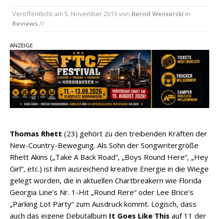
Veröffentlicht am
5. November 2013
von
Bernd Wenserski
in
pez veröffentlicht neue Single „Late Night
Reviews
//
Talks“ – eine Hymne auf unvergessliche
Sommernächte
ANZEIGE
Randy Travis veröffentlicht mit „I Don’t Care“
einen weiteren Schatz aus dem Archiv
Ben Gallaher kehrt zu seinen Wurzeln zurück –
„Taylor Gold“ zeigt die Kraft der Akustik
Thomas Rhett
(23) gehört zu den treibenden Kräften der
New-Country-Bewegung. Als Sohn der Songwritergröße
Rhett Akins („Take A Back Road“, „Boys Round Here“, „Hey
Girl“, etc.) ist ihm ausreichend kreative Energie in die Wiege
gelegt worden, die in aktuellen Chartbreakern wie Florida
Georgia Line’s Nr. 1-Hit „Round Rere“ oder Lee Brice’s
„Parking Lot Party“ zum Ausdruck kommt. Logisch, dass
auch das eigene Debütalbum
It Goes Like This
auf 11 der