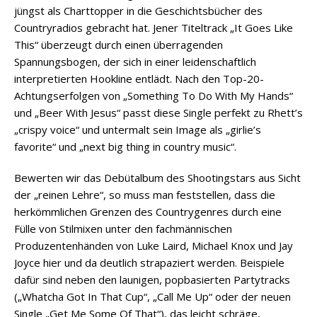
jüngst als Charttopper in die Geschichtsbücher des
Countryradios gebracht hat. Jener Titeltrack „It Goes Like
This“ überzeugt durch einen überragenden
Spannungsbogen, der sich in einer leidenschaftlich
interpretierten Hookline entlädt. Nach den Top-20-
Achtungserfolgen von „Something To Do With My Hands“
und „Beer With Jesus“ passt diese Single perfekt zu Rhett’s
„crispy voice“ und untermalt sein Image als „girlie’s
favorite“ und „next big thing in country music“.
Bewerten wir das Debütalbum des Shootingstars aus Sicht
der „reinen Lehre“, so muss man feststellen, dass die
herkömmlichen Grenzen des Countrygenres durch eine
Fülle von Stilmixen unter den fachmännischen
Produzentenhänden von Luke Laird, Michael Knox und Jay
Joyce hier und da deutlich strapaziert werden. Beispiele
dafür sind neben den launigen, popbasierten Partytracks
(„Whatcha Got In That Cup“, „Call Me Up“ oder der neuen
Single „Get Me Some Of That“), das leicht schräge,