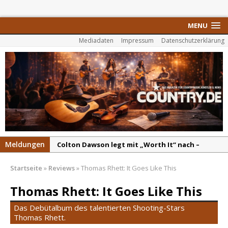
MENU
Mediadaten
Impressum
Datenschutzerklärung
Meldungen
Colton Dawson legt mit „Worth It“ nach –
Country mit Herz und Humor
Startseite
»
Reviews
»
Thomas Rhett: It Goes Like This
Carly Pearce hinterfragt den ständigen
Vergleich mit anderen
Thomas Rhett: It Goes Like This
Ella Langley schreibt Musikgeschichte:
Das Debütalbum des talentierten Shooting-Stars
„Choosin‘ Texas“ gehört zu den größten Hits
Thomas Rhett.
aller Zeiten