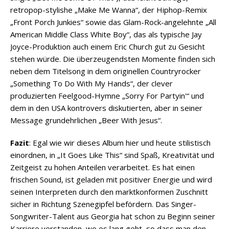
retropop-stylishe „Make Me Wanna“, der Hiphop-Remix
„Front Porch Junkies“ sowie das Glam-Rock-angelehnte „All
American Middle Class White Boy“, das als typische Jay
Joyce-Produktion auch einem Eric Church gut zu Gesicht
stehen würde. Die überzeugendsten Momente finden sich
neben dem Titelsong in dem originellen Countryrocker
„Something To Do With My Hands“, der clever
produzierten Feelgood-Hymne „Sorry For Partyin'“ und
dem in den USA kontrovers diskutierten, aber in seiner
Message grundehrlichen „Beer With Jesus“.
Fazit
: Egal wie wir dieses Album hier und heute stilistisch
einordnen, in „It Goes Like This“ sind Spaß, Kreativität und
Zeitgeist zu hohen Anteilen verarbeitet. Es hat einen
frischen Sound, ist geladen mit positiver Energie und wird
seinen Interpreten durch den marktkonformen Zuschnitt
sicher in Richtung Szenegipfel befördern. Das Singer-
Songwriter-Talent aus Georgia hat schon zu Beginn seiner
Karriere verstanden, wo es lang geht, so dass man den