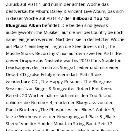
Zurück auf Platz 1 und nun in der achten Woche das
bestverkaufte Album: Dailey & Vincent Live Album, das sich
in dieser Woche auf Platz 47 der
Billboard Top 15
Bluegrass Alben
befindet. Die beiden sind gewiss
außergewöhnliche Musiker, auf die wir bei Country.de noch
näher eingehen werden. Nachdem sie in der letzten Woche
auf Platz 1 einsteigen, liegen die Steeldrivers mit „The
Muscle Shoals Recordings“ nun auf dem zweiten Platz. Bei
dieser Gruppe aus Nashville war bis 2010 Chris Stapleton
Leadsänger, der ja nun als Songschreiber und mit seiner
Debüt-CD große Erfolge feiern darf. Platz 3 die
wunderbare CD „The Happy Prisoner: The Bluegrass
Sessions“ von Singer & Songwriter Robert Earl Keen.
Bereits 20 Wochen hält er sich unter den Top 5. Und
dahinter die Nummer 4, moderner Bluegrass von den
Punch Brothers „The Phosporescent Blues“. Auf der 5,
letzte Woche war es der Neuzugang auf Platz 3 „Black
Sheep“ von der Yonder Mountain String Band. Seit 17
Jahren macht diese Band Bluegrass Musik vom Feinsten.