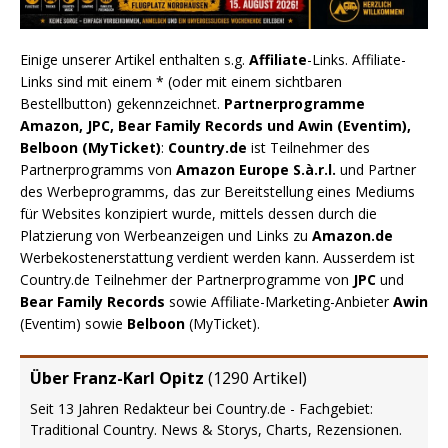
Einige unserer Artikel enthalten s.g.
Affiliate
-Links. Affiliate-
Links sind mit einem * (oder mit einem sichtbaren
Bestellbutton) gekennzeichnet.
Partnerprogramme
Amazon, JPC, Bear Family Records und Awin (Eventim),
Belboon (MyTicket)
:
Country.de
ist Teilnehmer des
Partnerprogramms von
Amazon Europe S.à.r.l.
und Partner
des Werbeprogramms, das zur Bereitstellung eines Mediums
für Websites konzipiert wurde, mittels dessen durch die
Platzierung von Werbeanzeigen und Links zu
Amazon.de
Werbekostenerstattung verdient werden kann. Ausserdem ist
Country.de Teilnehmer der Partnerprogramme von
JPC
und
Bear Family Records
sowie Affiliate-Marketing-Anbieter
Awin
(Eventim) sowie
Belboon
(MyTicket).
Über Franz-Karl Opitz
(
1290 Artikel
)
Seit 13 Jahren Redakteur bei Country.de - Fachgebiet:
Traditional Country. News & Storys, Charts, Rezensionen.