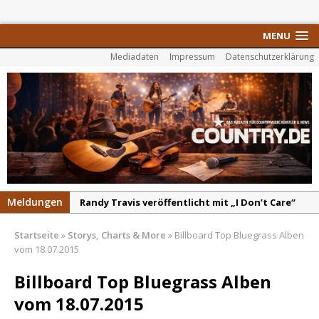
MENU
Mediadaten
Impressum
Datenschutzerklärung
Meldungen
Randy Travis veröffentlicht mit „I Don’t Care“
einen weiteren Schatz aus dem Archiv
Startseite
»
Storys, Charts & More
»
Billboard Top Bluegrass Alben
Danke für Euer Vertrauen: Country.de erreicht
vom 18.07.2015
täglich rund 10.000 Leser
Billboard Top Bluegrass Alben
Kacey Musgraves entführt Fans mit neuem
vom 18.07.2015
Video zu „Mexico Honey“