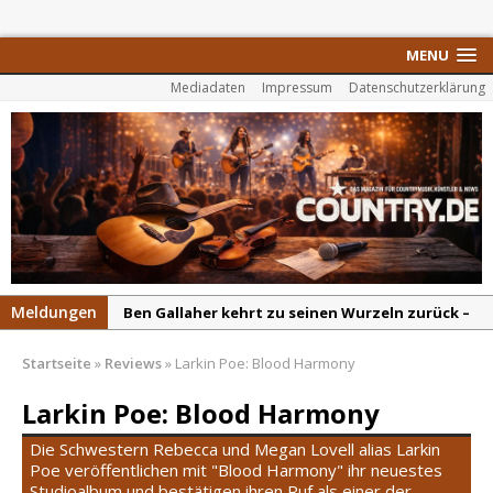
MENU
Mediadaten
Impressum
Datenschutzerklärung
Meldungen
Ben Gallaher kehrt zu seinen Wurzeln zurück –
„Taylor Gold“ zeigt die Kraft der Akustik
Startseite
»
Reviews
»
Larkin Poe: Blood Harmony
Colton Dawson legt mit „Worth It“ nach –
Country mit Herz und Humor
Larkin Poe: Blood Harmony
Carly Pearce hinterfragt den ständigen
Die Schwestern Rebecca und Megan Lovell alias Larkin
Vergleich mit anderen
Poe veröffentlichen mit "Blood Harmony" ihr neuestes
Studioalbum und bestätigen ihren Ruf als einer der