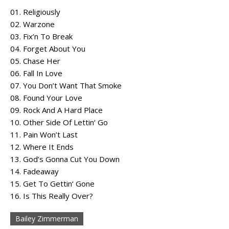
01. Religiously
02. Warzone
03. Fix’n To Break
04. Forget About You
05. Chase Her
06. Fall In Love
07. You Don’t Want That Smoke
08. Found Your Love
09. Rock And A Hard Place
10. Other Side Of Lettin‘ Go
11. Pain Won’t Last
12. Where It Ends
13. God’s Gonna Cut You Down
14. Fadeaway
15. Get To Gettin‘ Gone
16. Is This Really Over?
Bailey Zimmerman