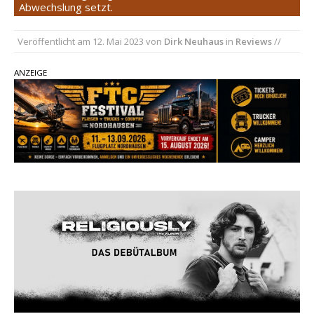
Country Music Hot News – 2. August 2026: Dolly
Abwechslung setzt.
Parton, Bill Anderson und Shaboozey im Fokus
Veröffentlicht am
12. Mai 2023
von
Dirk Neuhaus
in
Reviews
//
Chris Johnson & The Hollywood Hillbillies
kündigen neues Album mit „Better Days
ANZEIGE
Ahead“ an
Danke für Euer Vertrauen: Country.de erreicht
täglich rund 10.000 Leser