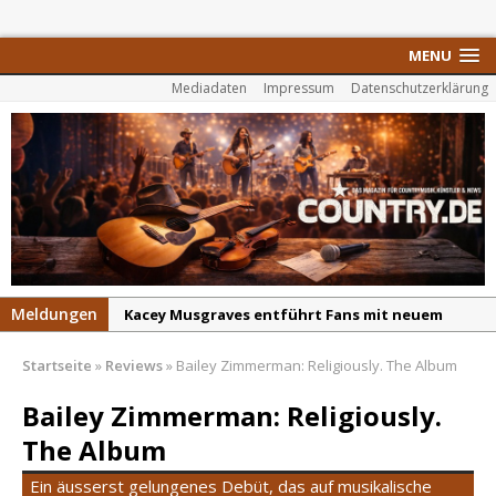
MENU
Mediadaten
Impressum
Datenschutzerklärung
Meldungen
Kacey Musgraves entführt Fans mit neuem
Video zu „Mexico Honey“
Startseite
»
Reviews
»
Bailey Zimmerman: Religiously. The Album
Carter Faith mit brandneuem Musikvideo zu
„Pearl Handled Pistol“
Bailey Zimmerman: Religiously.
Son Volt – „Sound Signal Serenades“ erscheint
The Album
am 28. August
Ein äusserst gelungenes Debüt, das auf musikalische