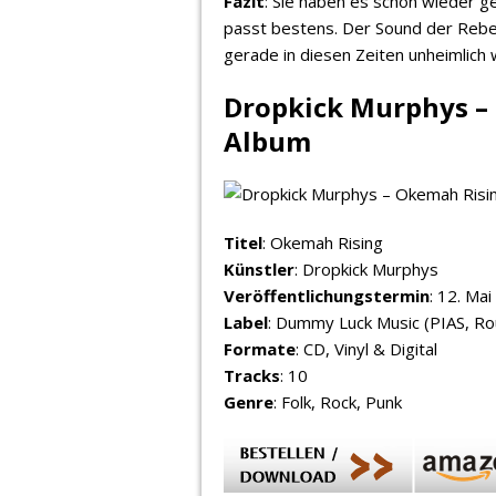
Fazit
: Sie haben es schon wieder g
passt bestens. Der Sound der Rebel
gerade in diesen Zeiten unheimlich 
Dropkick Murphys – 
Album
Titel
: Okemah Rising
Künstler
: Dropkick Murphys
Veröffentlichungstermin
: 12. Ma
Label
: Dummy Luck Music (PIAS, R
Formate
: CD, Vinyl & Digital
Tracks
: 10
Genre
: Folk, Rock, Punk