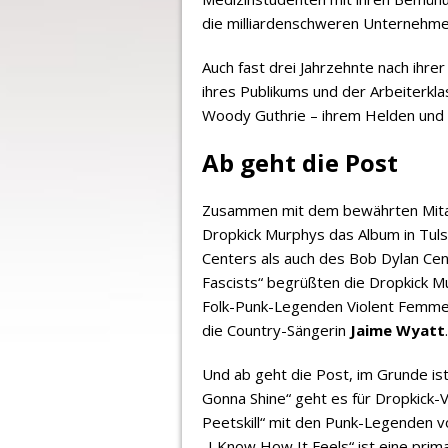
die milliardenschweren Unternehm
Auch fast drei Jahrzehnte nach ihr
ihres Publikums und der Arbeiterkl
Woody Guthrie – ihrem Helden und „
Ab geht die Post
Zusammen mit dem bewährten Mita
Dropkick Murphys das Album in Tul
Centers als auch des Bob Dylan Cente
Fascists“ begrüßten die Dropkick M
Folk-Punk-Legenden Violent Femme
die Country-Sängerin
Jaime Wyatt
.
Und ab geht die Post, im Grunde ist
Gonna Shine“ geht es für Dropkick-V
Peetskill“ mit den Punk-Legenden 
„I Know How It Feels“ ist eine pri