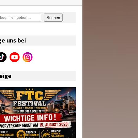
en
Suchen
on und Shaboozey im Fokus
Better Days Ahead“ an
ge uns bei
eser
eige