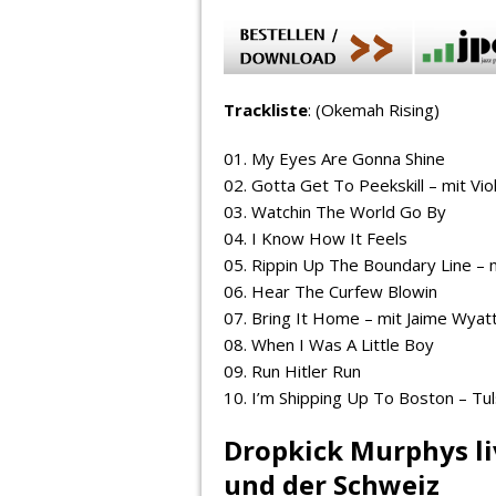
Trackliste
: (Okemah Rising)
01. My Eyes Are Gonna Shine
02. Gotta Get To Peekskill – mit V
03. Watchin The World Go By
04. I Know How It Feels
05. Rippin Up The Boundary Line – 
06. Hear The Curfew Blowin
07. Bring It Home – mit Jaime Wyat
08. When I Was A Little Boy
09. Run Hitler Run
10. I’m Shipping Up To Boston – Tu
Dropkick Murphys li
und der Schweiz