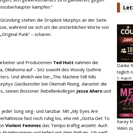
ensoberhäupter kämpfen.“
Let
er Gründung stehen die Dropkick Murphys an der Seite
asse, während sie sich um die unsterblichen Worte von
Original Punk“ – scharen.
rbeiter und Produzenten
Ted Hutt
nahmen die
Danke fü
sa, Oklahoma auf – Sitz sowohl des Woody Guthrie
täglich 
rs. Und ähnlich wie bei „This Machine Still Kills
5. August
urphys Gastkünstler bei Okemah Rising, darunter die
s, seinen Bostoner Rebellenkollegen
Jesse Ahern
und
 jeder Song sing- und tanzbar. Mit „My Eyes Are
erhältnisse fast noch ruhig los, ehe mit „Gotta Get To
Kacey M
von
Violent Femmes
das Tempo kräftig anzieht. Auch
Video z
ma Abgehnummer und liefert mit dem Refrain „Ich weiß,