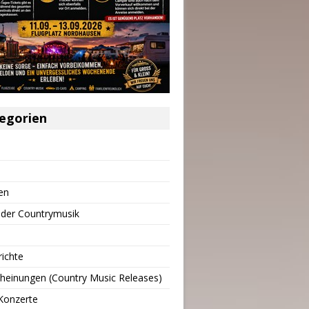
egorien
en
 der Countrymusik
richte
heinungen (Country Music Releases)
Konzerte