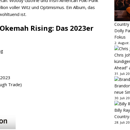
etan. Woody Guthrie und Irish-American Folk-Punk
lion voller Witz und Optimismus. Ein Album, das
wohltuend ist.
Country
Okemah Rising: Das 2023er
Dolly P
Fokus
2. August
Chris Jo
kündige
Ahead“ 
31. Juli 2
i 2023
ough Trade)
Brandon 
neue Sin
30. Juli 2
Billy Ray
Country
28. Juli 2