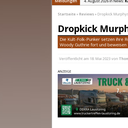
Meldungen
4. August 2026 in News:
K
4. August 2026 in News:
C
Startseite
»
Reviews
»
Dropkick Murphys
4. August 2026 in News:
S
Dropkick Murph
2. August 2026 in News:
C
31. Juli 2026 in News:
Chri
Die Kult-Folk-Punker setzen ihre 
5. August 2026 in News:
D
Woody Guthrie fort und beweisen 
Veröffentlicht am
18. Mai 2023
von
Thom
ANZEIGE