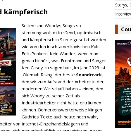
Storys,
d kämpferisch
Intervie
Selten sind Woodys Songs so
Cou
stimmungsvoll, mitreißend, optimistisch
und kämpferisch in Szene gesetzt worden
wie von den irisch-amerikanischen Kult-
Folk-Punkern. Kein Wunder, wenn man
genau hinhört, was Frontmann und Sänger
Ken Casey zu sagen hat: „Im Jahr 2023 ist
‚Okemah Rising‘ der beste
Soundtrack
,
den wir zum Aufstand der Arbeiter in der
modernen Wirtschaft haben – einen, den
sich Woody zu seiner Zeit als
Industriearbeiter nicht hätte erträumen
können. Bemerkenswerterweise klingen
Guthries Texte auch heute noch wahr,
beiter von Internet-Einzelhandelslagern und
gen, sich gewerkschaftlich zu organisieren, gegen