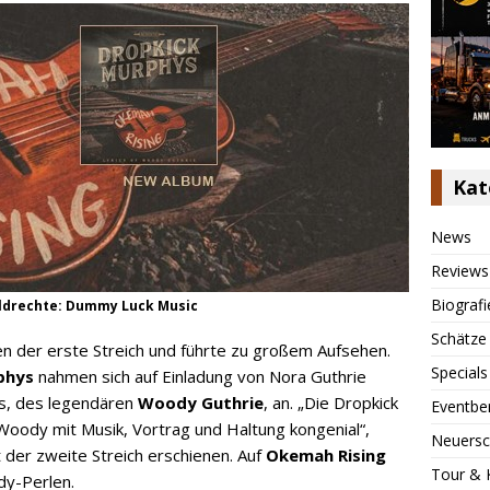
Kat
News
Reviews
Biografi
ildrechte: Dummy Luck Music
Schätze
 der erste Streich und führte zu großem Aufsehen.
Specials
phys
nahmen sich auf Einladung von Nora Guthrie
s, des legendären
Woody Guthrie
, an. „Die Dropkick
Eventbe
Woody mit Musik, Vortrag und Haltung kongenial“,
Neuersc
 der zweite Streich erschienen. Auf
Okemah Rising
Tour & 
dy-Perlen.