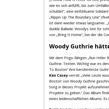
wie es sich anfühlt, bis zum Umfall
schuldet“, eine einfühlsame Solida
„Rippin Up The Boundary Line“ (fea
ist dann wieder etwas langsamer. „
dunkle Ballade. Woodys Sinn für s
von „Bring It Home“, bei der die Co
Woody Guthrie hätte
Mit dem Pogo-fähigen „Run Hitler 
Guthrie-Texten. Wichtig war es de
To Boston“ ihre berühmteste Guthr
Ken Casey
verrät: „Viele Leute wus
Boston‘ von Woody Guthrie geschrie
Song in dieses Projekt aufzunehme
Projekte zu geben.“ Das Album find
eines leidenschaftlichen Albums. E