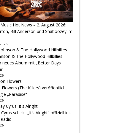
 Music Hot News – 2. August 2026:
arton, Bill Anderson und Shaboozey im
 2026
hnson & The Hollywood Hillbillies
n neues Album mit „Better Days
an
026
Flowers (The Killers) veröffentlicht
gle „Paradise“
026
 Cyrus schickt „It’s Alright“ offiziell ins
-Radio
026