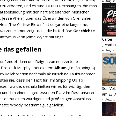
4. August
en zu arbeiten, und es sind 10.000 Rechnungen, die man
ritätsbekundung mit den hart arbeitenden Menschen.
t. Jesse Ahern) über das Überwinden von Grenzlinien
Hear The Curfew Blowin“ ist sogar eine langsame,
chwarzen Humor zeigt dann die bitterböse
Geschichte
untrymusikerin Jaime Wyatt mitsingt.
Carter 
„Pearl H
 das gefallen
4. August
Run“ endet dann der Reigen von neu vertonten
n Dropkick Murphys bei diesem
Album
„I’m Shipping Up
ie-Kollaboration nochmals akustisch neu aufzunehmen.
sten nie, dass der Text für ‚I’m Shipping Up To
ben wurde, deshalb hielten wir es für wichtig, den
Son Volt
n und ihm einen angemessenen Platz im Rest unserer
am 28. 
et damit einen würdigen und großartigen Abschluss
4. August
s hätte Woody bestimmt gut gefallen.