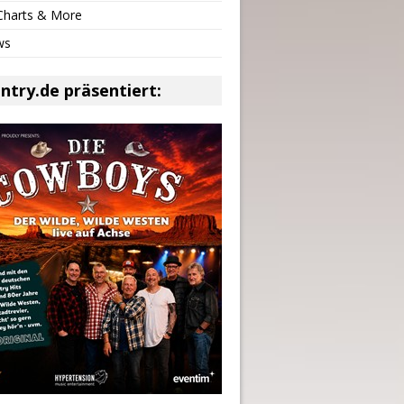
 Charts & More
ws
ntry.de präsentiert: