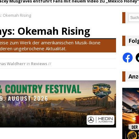
acey Musgraves entführt Fans mit neuem Video zu „Mexico Honey“
arter Faith mit brandneuem Musikvideo zu „Pearl Handled Pistol“
: Okemah Rising
Such
on Volt – „Sound Signal Serenades“ erscheint am 28. August
ys: Okemah Rising
ountry Music Hot News – 2. August 2026: Dolly Parton, Bill Anders
s Johnson & The Hollywood Hillbillies kündigen neues Album mit „
Fol
Reise zum Werk der amerikanischen Musik-Ikone
anke für Euer Vertrauen: Country.de erreicht täglich rund 10.000 L
deren ungebrochene Aktualität.
as Waldherr
in
Reviews
//
Anz