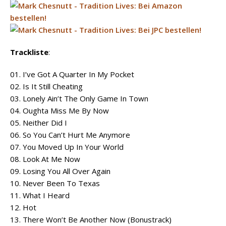
Trackliste
:
01. I’ve Got A Quarter In My Pocket
02. Is It Still Cheating
03. Lonely Ain’t The Only Game In Town
04. Oughta Miss Me By Now
05. Neither Did I
06. So You Can’t Hurt Me Anymore
07. You Moved Up In Your World
08. Look At Me Now
09. Losing You All Over Again
10. Never Been To Texas
11. What I Heard
12. Hot
13. There Won’t Be Another Now (Bonustrack)