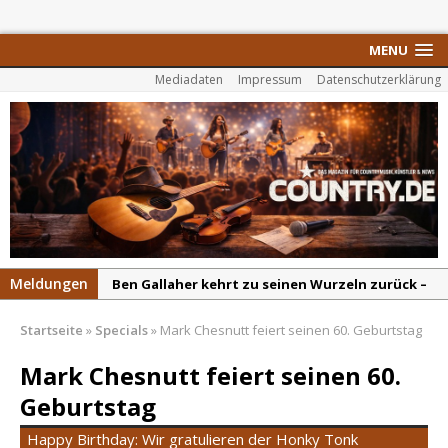
MENU
Mediadaten
Impressum
Datenschutzerklärung
Meldungen
Ben Gallaher kehrt zu seinen Wurzeln zurück –
„Taylor Gold“ zeigt die Kraft der Akustik
Startseite
»
Specials
»
Mark Chesnutt feiert seinen 60. Geburtstag
Colton Dawson legt mit „Worth It“ nach –
Country mit Herz und Humor
Mark Chesnutt feiert seinen 60.
Carly Pearce hinterfragt den ständigen
Geburtstag
Vergleich mit anderen
Happy Birthday: Wir gratulieren der Honky Tonk