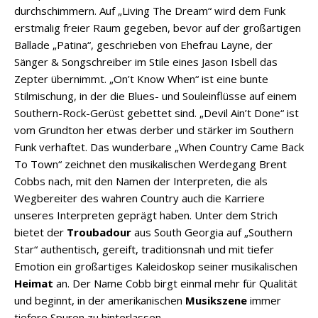
durchschimmern. Auf „Living The Dream“ wird dem Funk
erstmalig freier Raum gegeben, bevor auf der großartigen
Ballade „Patina“, geschrieben von Ehefrau Layne, der
Sänger & Songschreiber im Stile eines Jason Isbell das
Zepter übernimmt. „On’t Know When“ ist eine bunte
Stilmischung, in der die Blues- und Souleinflüsse auf einem
Southern-Rock-Gerüst gebettet sind. „Devil Ain’t Done“ ist
vom Grundton her etwas derber und stärker im Southern
Funk verhaftet. Das wunderbare „When Country Came Back
To Town“ zeichnet den musikalischen Werdegang Brent
Cobbs nach, mit den Namen der Interpreten, die als
Wegbereiter des wahren Country auch die Karriere
unseres Interpreten geprägt haben. Unter dem Strich
bietet der
Troubadour
aus South Georgia auf „Southern
Star“ authentisch, gereift, traditionsnah und mit tiefer
Emotion ein großartiges Kaleidoskop seiner musikalischen
Heimat
an. Der Name Cobb birgt einmal mehr für Qualität
und beginnt, in der amerikanischen
Musikszene
immer
tiefere Spuren zu hinterlassen.