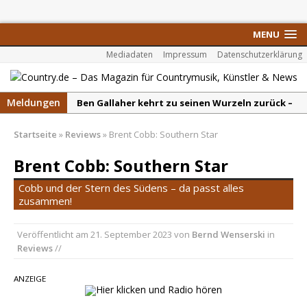
MENU
Mediadaten
Impressum
Datenschutzerklärung
Meldungen
Ben Gallaher kehrt zu seinen Wurzeln zurück –
„Taylor Gold“ zeigt die Kraft der Akustik
Startseite
»
Reviews
»
Brent Cobb: Southern Star
Colton Dawson legt mit „Worth It“ nach –
Country mit Herz und Humor
Brent Cobb: Southern Star
Carly Pearce hinterfragt den ständigen
Cobb und der Stern des Südens – da passt alles
Vergleich mit anderen
zusammen!
Ella Langley schreibt Musikgeschichte:
Veröffentlicht am
21. September 2023
von
Bernd Wenserski
in
„Choosin‘ Texas“ gehört zu den größten Hits
Reviews
//
aller Zeiten
pez veröffentlicht neue Single „Late Night
ANZEIGE
Talks“ – eine Hymne auf unvergessliche