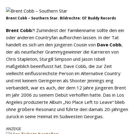
Sommernächte
Country Music Hot News – 9. August 2026:
Morgan Wallen, Dolly Parton und Riley Green im
Brent Cobb – Southern Star. Bildrechte: Ol' Buddy Records
Fokus
Brent Cobb
?! Zumindest der Familienname sollte den ein
oder anderen Countryfan aufhorchen lassen. In der Tat
handelt es sich um den jüngeren Cousin von
Dave Cobb
,
der als neunfacher Grammygewinner die Karrieren von
Chris Stapleton, Sturgill Simpson und Jason Isbell
maßgeblich beeinflusst hat. Dave Cobb, die zur Zeit
vielleicht einflussreichste Person im Alternative Country
und mit keinem Geringeren als Shooter Jennings eng
verbandelt, war es auch, der dem 12 Jahre jüngeren Brent
im Jahr 2006 zu seinem Debüt verholfen hatte. Das in Los
Angeles produzierte Album „No Place Left to Leave“ blieb
ohne größere Resonanz und führte den damals 20-jährigen
zurück in seine Heimat im Südwesten Georgias.
ANZEIGE