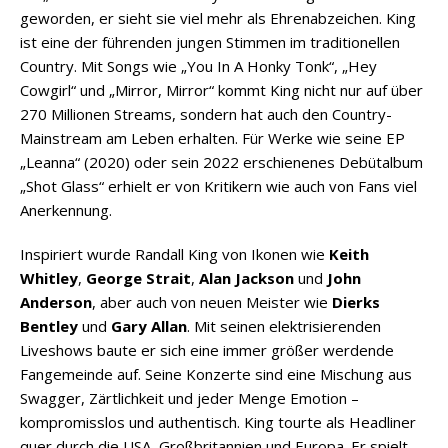
geworden, er sieht sie viel mehr als Ehrenabzeichen. King
ist eine der führenden jungen Stimmen im traditionellen
Country. Mit Songs wie „You In A Honky Tonk“, „Hey
Cowgirl“ und „Mirror, Mirror“ kommt King nicht nur auf über
270 Millionen Streams, sondern hat auch den Country-
Mainstream am Leben erhalten. Für Werke wie seine EP
„Leanna“ (2020) oder sein 2022 erschienenes Debütalbum
„Shot Glass“ erhielt er von Kritikern wie auch von Fans viel
Anerkennung.
Inspiriert wurde Randall King von Ikonen wie
Keith
Whitley
,
George Strait
,
Alan Jackson
und
John
Anderson
, aber auch von neuen Meister wie
Dierks
Bentley
und
Gary Allan
. Mit seinen elektrisierenden
Liveshows baute er sich eine immer größer werdende
Fangemeinde auf. Seine Konzerte sind eine Mischung aus
Swagger, Zärtlichkeit und jeder Menge Emotion –
kompromisslos und authentisch. King tourte als Headliner
quer durch die USA, Großbritannien und Europa. Er spielt