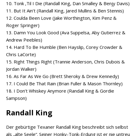
10. Tonk ‚Til I Die (Randall King, Dan Smalley & Benjy Davis)
11. But It Ain’t (Randall King, Jared Mullins & Ben Stennis)
12. Coulda Been Love (Jake Worthington, Kim Penz &
Roger Springer)
13. Damn You Look Good (Ava Suppelsa, Aby Gutierrez &
Andrew Peebles)
14. Hard To Be Humble (Ben Hayslip, Corey Crowder &
Chris LaCorte)
15. Right Things Right (Trannie Anderson, Chris Dubois &
Jordan Walker)
16. As Far As We Go (Brett Sheroky & Drew Kennedy)
17. I Could Be That Rain (Brian Fuller & Mason Thornley)
18. I Don’t Whiskey Anymore (Randall King & Gordie
Sampson)
Randall King
Der gebürtige Texaner Randall King beschreibt sich selbst
als „alte Seele“. Seiner Honky-Tonk-Erdung ist er nie untreu