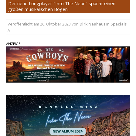
Ella Langley schreibt Musikgeschichte:
Der neue Longplayer "Into The Neon" spannt einen
großen musikalischen Bogen!
„Choosin‘ Texas“ gehört zu den größten Hits
aller Zeiten
Veröffentlicht am
26. Oktober 2023
von
Dirk Neuhaus
in
Specials
pez veröffentlicht neue Single „Late Night
//
Talks“ – eine Hymne auf unvergessliche
Sommernächte
ANZEIGE
Country Music Hot News – 9. August 2026:
Morgan Wallen, Dolly Parton und Riley Green im
Fokus