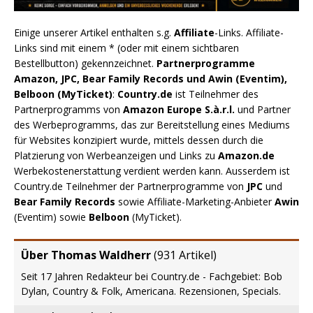
Einige unserer Artikel enthalten s.g.
Affiliate
-Links. Affiliate-
Links sind mit einem * (oder mit einem sichtbaren
Bestellbutton) gekennzeichnet.
Partnerprogramme
Amazon, JPC, Bear Family Records und Awin (Eventim),
Belboon (MyTicket)
:
Country.de
ist Teilnehmer des
Partnerprogramms von
Amazon Europe S.à.r.l.
und Partner
des Werbeprogramms, das zur Bereitstellung eines Mediums
für Websites konzipiert wurde, mittels dessen durch die
Platzierung von Werbeanzeigen und Links zu
Amazon.de
Werbekostenerstattung verdient werden kann. Ausserdem ist
Country.de Teilnehmer der Partnerprogramme von
JPC
und
Bear Family Records
sowie Affiliate-Marketing-Anbieter
Awin
(Eventim) sowie
Belboon
(MyTicket).
Über Thomas Waldherr
(
931 Artikel
)
Seit 17 Jahren Redakteur bei Country.de - Fachgebiet: Bob
Dylan, Country & Folk, Americana. Rezensionen, Specials.