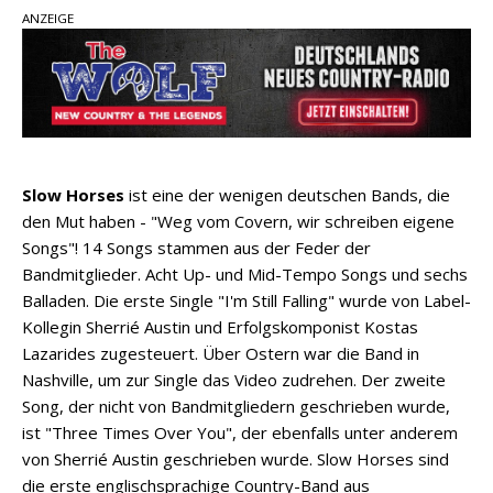
Ella Langley schreibt Musikgeschichte:
ANZEIGE
„Choosin‘ Texas“ gehört zu den größten Hits
aller Zeiten
pez veröffentlicht neue Single „Late Night
Talks“ – eine Hymne auf unvergessliche
Sommernächte
Country Music Hot News – 9. August 2026:
Slow Horses
ist eine der wenigen deutschen Bands, die
Morgan Wallen, Dolly Parton und Riley Green im
den Mut haben - "Weg vom Covern, wir schreiben eigene
Fokus
Songs"! 14 Songs stammen aus der Feder der
Bandmitglieder. Acht Up- und Mid-Tempo Songs und sechs
Balladen. Die erste Single "I'm Still Falling" wurde von Label-
Kollegin Sherrié Austin und Erfolgskomponist Kostas
Lazarides zugesteuert. Über Ostern war die Band in
Nashville, um zur Single das Video zudrehen. Der zweite
Song, der nicht von Bandmitgliedern geschrieben wurde,
ist "Three Times Over You", der ebenfalls unter anderem
von Sherrié Austin geschrieben wurde. Slow Horses sind
die erste englischsprachige Country-Band aus