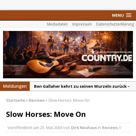
MENU
Mediadaten
Impressum
Datenschutzerklärung
Meldungen
Ben Gallaher kehrt zu seinen Wurzeln zurück –
„Taylor Gold“ zeigt die Kraft der Akustik
Startseite
»
Reviews
»
Slow Horses: Move On
Colton Dawson legt mit „Worth It“ nach –
Country mit Herz und Humor
Slow Horses: Move On
Carly Pearce hinterfragt den ständigen
Veröffentlicht am
25. Mai 2003
von
Dirk Neuhaus
in
Reviews
//
Vergleich mit anderen