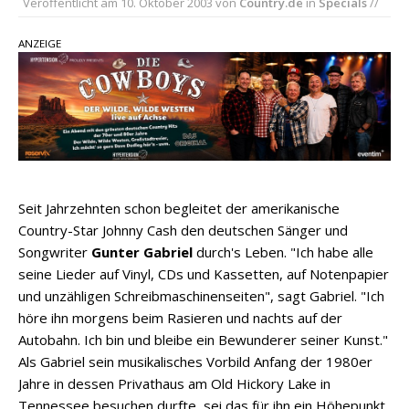
Veröffentlicht am
10. Oktober 2003
von
Country.de
in
Specials
//
Parton, Bill Anderson und Shaboozey im Fokus
Chris Johnson & The Hollywood Hillbillies
ANZEIGE
kündigen neues Album mit „Better Days
Ahead“ an
Danke für Euer Vertrauen: Country.de erreicht
täglich rund 10.000 Leser
Seit Jahrzehnten schon begleitet der amerikanische
Country-Star Johnny Cash den deutschen Sänger und
Songwriter
Gunter Gabriel
durch's Leben. "Ich habe alle
seine Lieder auf Vinyl, CDs und Kassetten, auf Notenpapier
und unzähligen Schreibmaschinenseiten", sagt Gabriel. "Ich
höre ihn morgens beim Rasieren und nachts auf der
Autobahn. Ich bin und bleibe ein Bewunderer seiner Kunst."
Als Gabriel sein musikalisches Vorbild Anfang der 1980er
Jahre in dessen Privathaus am Old Hickory Lake in
Tennessee besuchen durfte, sei das für ihn ein Höhepunkt