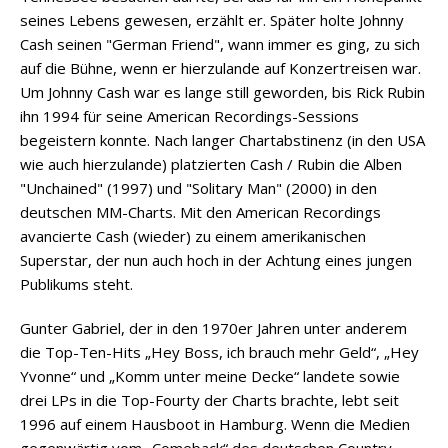
seines Lebens gewesen, erzählt er. Später holte Johnny
Cash seinen "German Friend", wann immer es ging, zu sich
auf die Bühne, wenn er hierzulande auf Konzertreisen war.
Um Johnny Cash war es lange still geworden, bis Rick Rubin
ihn 1994 für seine American Recordings-Sessions
begeistern konnte. Nach langer Chartabstinenz (in den USA
wie auch hierzulande) platzierten Cash / Rubin die Alben
"Unchained" (1997) und "Solitary Man" (2000) in den
deutschen MM-Charts. Mit den American Recordings
avancierte Cash (wieder) zu einem amerikanischen
Superstar, der nun auch hoch in der Achtung eines jungen
Publikums steht.
Gunter Gabriel, der in den 1970er Jahren unter anderem
die Top-Ten-Hits „Hey Boss, ich brauch mehr Geld“, „Hey
Yvonne“ und „Komm unter meine Decke“ landete sowie
drei LPs in die Top-Fourty der Charts brachte, lebt seit
1996 auf einem Hausboot in Hamburg. Wenn die Medien
gegenwärtig vom „Comeback“ des deutschen Country-