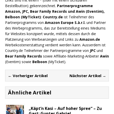
Links sind mit einem * (oder mit einem sichtbaren
Bestellbutton) gekennzeichnet.
Partnerprogramme
Amazon, JPC, Bear Family Records und Awin (Eventim),
Belboon (MyTicket)
:
Country.de
ist Teilnehmer des
Partnerprogramms von
Amazon Europe S.à.r.l.
und Partner
des Werbeprogramms, das zur Bereitstellung eines Mediums
für Websites konzipiert wurde, mittels dessen durch die
Platzierung von Werbeanzeigen und Links zu
Amazon.de
Werbekostenerstattung verdient werden kann. Ausserdem ist
Country.de Teilnehmer der Partnerprogramme von
JPC
und
Bear Family Records
sowie Affiliate-Marketing-Anbieter
Awin
(Eventim) sowie
Belboon
(MyTicket).
← Vorheriger Artikel
Nächster Artikel →
Ähnliche Artikel
„Käpt’n Kasi – Auf hoher Spree“ – Zu
Gast: Gunter Gabriel