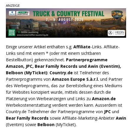
ANZEIGE
Einige unserer Artikel enthalten s.g.
Affiliate
-Links. Affiliate-
Links sind mit einem * (oder mit einem sichtbaren
Bestellbutton) gekennzeichnet.
Partnerprogramme
Amazon, JPC, Bear Family Records und Awin (Eventim),
Belboon (MyTicket)
:
Country.de
ist Teilnehmer des
Partnerprogramms von
Amazon Europe S.à.r.l.
und Partner
des Werbeprogramms, das zur Bereitstellung eines Mediums
für Websites konzipiert wurde, mittels dessen durch die
Platzierung von Werbeanzeigen und Links zu
Amazon.de
Werbekostenerstattung verdient werden kann. Ausserdem ist
Country.de Teilnehmer der Partnerprogramme von
JPC
und
Bear Family Records
sowie Affiliate-Marketing-Anbieter
Awin
(Eventim) sowie
Belboon
(MyTicket).