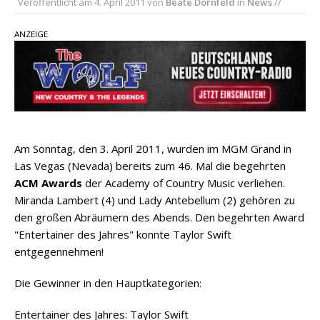
Veröffentlicht am
4. April 2011
von
Beate Dornfeld
in
News
//
einen weiteren Schatz aus dem Archiv
ANZEIGE
Danke für Euer Vertrauen: Country.de erreicht
täglich rund 10.000 Leser
Kacey Musgraves entführt Fans mit neuem
Video zu „Mexico Honey“
Carly Pearce hinterfragt den ständigen
Vergleich mit anderen
Am Sonntag, den 3. April 2011, wurden im MGM Grand in
Las Vegas (Nevada) bereits zum 46. Mal die begehrten
ACM Awards
der Academy of Country Music verliehen.
Miranda Lambert (4) und Lady Antebellum (2) gehören zu
den großen Abräumern des Abends. Den begehrten Award
"Entertainer des Jahres" konnte Taylor Swift
entgegennehmen!
Die Gewinner in den Hauptkategorien:
Entertainer des Jahres: Taylor Swift