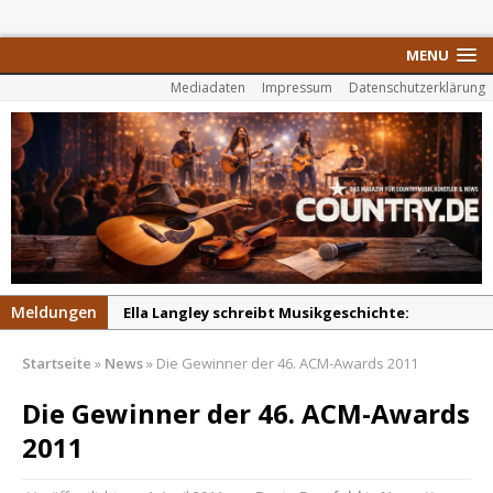
MENU
Mediadaten
Impressum
Datenschutzerklärung
Meldungen
Ella Langley schreibt Musikgeschichte:
„Choosin‘ Texas“ gehört zu den größten Hits
Startseite
»
News
»
Die Gewinner der 46. ACM-Awards 2011
aller Zeiten
pez veröffentlicht neue Single „Late Night
Die Gewinner der 46. ACM-Awards
Talks“ – eine Hymne auf unvergessliche
2011
Sommernächte
Randy Travis veröffentlicht mit „I Don’t Care“