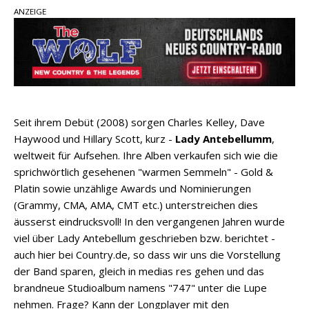
Ella Langley schreibt Musikgeschichte:
ANZEIGE
„Choosin‘ Texas“ gehört zu den größten Hits
aller Zeiten
pez veröffentlicht neue Single „Late Night
Talks“ – eine Hymne auf unvergessliche
Sommernächte
Country Music Hot News – 9. August 2026:
Seit ihrem Debüt (2008) sorgen Charles Kelley, Dave
Morgan Wallen, Dolly Parton und Riley Green im
Haywood und Hillary Scott, kurz -
Lady Antebellumm
,
Fokus
weltweit für Aufsehen. Ihre Alben verkaufen sich wie die
sprichwörtlich gesehenen "warmen Semmeln" - Gold &
Platin sowie unzählige Awards und Nominierungen
(Grammy, CMA, AMA, CMT etc.) unterstreichen dies
äusserst eindrucksvoll! In den vergangenen Jahren wurde
viel über Lady Antebellum geschrieben bzw. berichtet -
auch hier bei Country.de, so dass wir uns die Vorstellung
der Band sparen, gleich in medias res gehen und das
brandneue Studioalbum namens "747" unter die Lupe
nehmen. Frage? Kann der Longplayer mit den