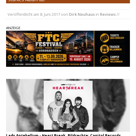
Country Music Hot News – 2. August 2026: Dolly
Parton, Bill Anderson und Shaboozey im Fokus
Veröffentlicht am
8. Juni 2017
von
Dirk Neuhaus
in
Reviews
//
Chris Johnson & The Hollywood Hillbillies
kündigen neues Album mit „Better Days
ANZEIGE
Ahead“ an
Danke für Euer Vertrauen: Country.de erreicht
täglich rund 10.000 Leser
Lady Antebellum - Heart Break. Bildrechte: Capitol Records