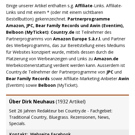
Einige unserer Artikel enthalten s.g.
Affiliate
-Links. Affiliate-
Links sind mit einem * (oder mit einem sichtbaren
Bestellbutton) gekennzeichnet.
Partnerprogramme
Amazon, JPC, Bear Family Records und Awin (Eventim),
Belboon (MyTicket)
:
Country.de
ist Teilnehmer des
Partnerprogramms von
Amazon Europe S.à.r.l.
und Partner
des Werbeprogramms, das zur Bereitstellung eines Mediums
für Websites konzipiert wurde, mittels dessen durch die
Platzierung von Werbeanzeigen und Links zu
Amazon.de
Werbekostenerstattung verdient werden kann. Ausserdem ist
Country.de Teilnehmer der Partnerprogramme von
JPC
und
Bear Family Records
sowie Affiliate-Marketing-Anbieter
Awin
(Eventim) sowie
Belboon
(MyTicket).
Über Dirk Neuhaus
(
1932 Artikel
)
Seit 26 Jahren Redakteur bei Country.de - Fachgebiet:
Traditional Country, Bluegrass. Rezensionen, News,
Specials.
Kontakt:
Webseite
Facebook