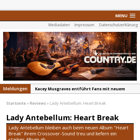
MENU
Mediadaten
Impressum
Datenschutzerklärung
Meldungen
Kacey Musgraves entführt Fans mit neuem
Video zu „Mexico Honey“
Startseite
»
Reviews
»
Lady Antebellum: Heart Break
Carter Faith mit brandneuem Musikvideo zu
„Pearl Handled Pistol“
Lady Antebellum: Heart Break
Son Volt – „Sound Signal Serenades“ erscheint
Lady Antebellum bleiben auch beim neuen Album "Heart
am 28. August
Break" ihrem Crossover-Sound treu und liefern ein
starkes Album ab.