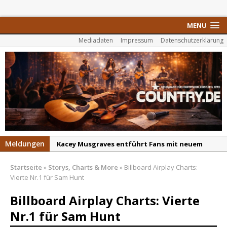
MENU
Mediadaten
Impressum
Datenschutzerklärung
Meldungen
Kacey Musgraves entführt Fans mit neuem
Video zu „Mexico Honey“
Startseite
»
Storys, Charts & More
»
Billboard Airplay Charts:
Carter Faith mit brandneuem Musikvideo zu
Vierte Nr.1 für Sam Hunt
„Pearl Handled Pistol“
Billboard Airplay Charts: Vierte
Son Volt – „Sound Signal Serenades“ erscheint
Nr.1 für Sam Hunt
am 28. August