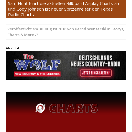
Country Music Hot News – 2. August 2026: Dolly
Sam Hunt führt die aktuellen Billboard Airplay Charts an
und Cody Johnson ist neuer Spitzenreiter der Texas
Parton, Bill Anderson und Shaboozey im Fokus
Radio Charts.
Chris Johnson & The Hollywood Hillbillies
kündigen neues Album mit „Better Days
Veröffentlicht am
30. August 2016
von
Bernd Wenserski
in
Storys,
Ahead“ an
Charts & More
//
Danke für Euer Vertrauen: Country.de erreicht
ANZEIGE
täglich rund 10.000 Leser