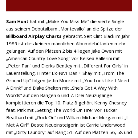
Sam Hunt
hat mit „Make You Miss Me“ die vierte Single
aus seinem Debütalbum „Montevallo“ an die Spitze der
Billboard Airplay Charts
gebracht. Seit Clint Black im Jahr
1989 ist dies keinem männlichen Albumdebütanten mehr
gelungen. Auf den Plätzen 2 bis 4 liegen Jake Owen mit
„American Country Love Song“ vor Kelsea Ballerini mit
„Peter Pan“ und Dierks Bentley mit „Different For Girls“ in
Lauerstellung. Hinter Ex-Nr.1 Dan + Shay mit „From The
Ground Up“ folgen Justin Moore mit „You Look Like I Need
A Drink“ und Blake Shelton mit „She’s Got A Way With
Words“ auf den Rängen 6 und 7. Drei Neuzugänge
komplettieren die Top 10. Platz 8 gehört Kenny Chesney
feat. P!nk mit „Setting The World On Fire“ vor Tucker
Beathard mit „Rock On“ und William Michael Morgan mit „I
Met A Girl“. Beste Neueinsteigerin ist Carrie Underwood
mit „Dirty Laundry“ auf Rang 51. Auf den Plätzen 56, 58 und