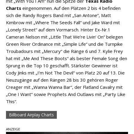
mit „With You I Am“ nun die Spitze der
Texas Radio
Charts
eingenommen. Auf den Plätzen 2 bis 4 befinden
sich die Randy Rogers Band mit „San Antone“, Matt
Kimbrow mit „Where The Seeds Fall“ und Jake Ward mit
„Lonely Street“ auf dem Vormarsch. Hinter Ex-Nr.1
Cameran Nelson mit „Little That We’re Livin‘ On“ belegen
Green River Ordinance mit „Simple Life“ und die Turnpike
Troubadours mit „Mercury“ die Ränge 6 und 7. Kylie Frey
hat mit „Me And These Boots“ als bester Female Song den
Sprung in die Top 10 geschafft. Stärkster Gewinner ist
Cody Jinks mit „I’m Not The Devil“ von Platz 20 auf 13. Die
Neuzugänge auf den Rängen 28 bis 30 gehören Roger
Creager mit „Wanna Wanna Bar“, der Flatland Cavalry mit
„One I Want“ sowie Prophets And Outlaws mit „Party Like
This“.
Billboard Airplay Charts
ANZEIGE