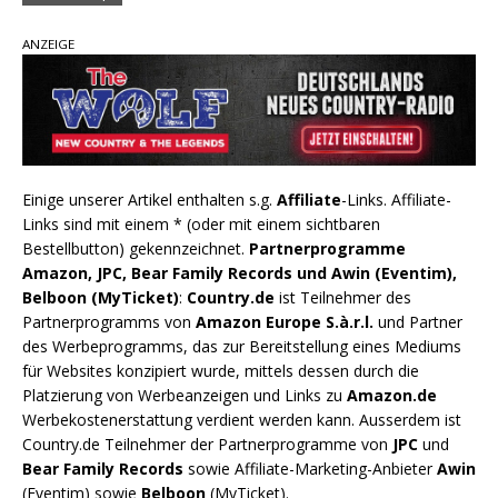
ANZEIGE
Einige unserer Artikel enthalten s.g.
Affiliate
-Links. Affiliate-
Links sind mit einem * (oder mit einem sichtbaren
Bestellbutton) gekennzeichnet.
Partnerprogramme
Amazon, JPC, Bear Family Records und Awin (Eventim),
Belboon (MyTicket)
:
Country.de
ist Teilnehmer des
Partnerprogramms von
Amazon Europe S.à.r.l.
und Partner
des Werbeprogramms, das zur Bereitstellung eines Mediums
für Websites konzipiert wurde, mittels dessen durch die
Platzierung von Werbeanzeigen und Links zu
Amazon.de
Werbekostenerstattung verdient werden kann. Ausserdem ist
Country.de Teilnehmer der Partnerprogramme von
JPC
und
Bear Family Records
sowie Affiliate-Marketing-Anbieter
Awin
(Eventim) sowie
Belboon
(MyTicket).