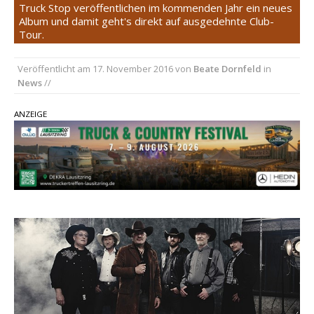
Truck Stop veröffentlichen im kommenden Jahr ein neues
Album und damit geht's direkt auf ausgedehnte Club-
Kacey Musgraves entführt Fans mit neuem
Tour.
Video zu „Mexico Honey“
Carter Faith mit brandneuem Musikvideo zu
Veröffentlicht am
17. November 2016
von
Beate Dornfeld
in
„Pearl Handled Pistol“
News
//
Ella Langley schreibt Musikgeschichte:
ANZEIGE
„Choosin‘ Texas“ gehört zu den größten Hits
aller Zeiten