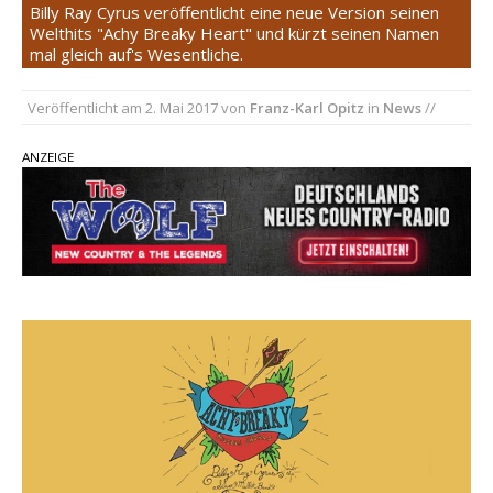
Billy Ray Cyrus veröffentlicht eine neue Version seinen
Welthits "Achy Breaky Heart" und kürzt seinen Namen
pez veröffentlicht neue Single „Late Night
mal gleich auf's Wesentliche.
Talks“ – eine Hymne auf unvergessliche
Sommernächte
Veröffentlicht am
2. Mai 2017
von
Franz-Karl Opitz
in
News
//
Randy Travis veröffentlicht mit „I Don’t Care“
einen weiteren Schatz aus dem Archiv
ANZEIGE
Ben Gallaher kehrt zu seinen Wurzeln zurück –
„Taylor Gold“ zeigt die Kraft der Akustik