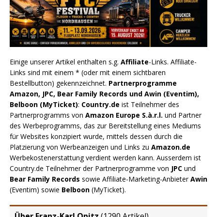
Einige unserer Artikel enthalten s.g.
Affiliate
-Links. Affiliate-
Links sind mit einem * (oder mit einem sichtbaren
Bestellbutton) gekennzeichnet.
Partnerprogramme
Amazon, JPC, Bear Family Records und Awin (Eventim),
Belboon (MyTicket)
:
Country.de
ist Teilnehmer des
Partnerprogramms von
Amazon Europe S.à.r.l.
und Partner
des Werbeprogramms, das zur Bereitstellung eines Mediums
für Websites konzipiert wurde, mittels dessen durch die
Platzierung von Werbeanzeigen und Links zu
Amazon.de
Werbekostenerstattung verdient werden kann. Ausserdem ist
Country.de Teilnehmer der Partnerprogramme von
JPC
und
Bear Family Records
sowie Affiliate-Marketing-Anbieter
Awin
(Eventim) sowie
Belboon
(MyTicket).
Über Franz-Karl Opitz
(
1290 Artikel
)